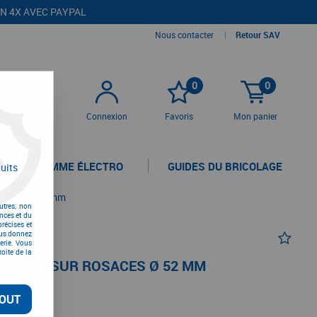
EN 4X AVEC PAYPAL
Nous contacter
|
Retour SAV
0
0
Connexion
Favoris
Mon panier
LA GAMME ÉLECTRO
GUIDES DU BRICOLAGE
uits
osaces ø 52 mm
utres, non
nces et du
récises et
vous donnez
erie. Vous
oite de la
SEMBLE SUR ROSACES Ø 52 MM
OUT
TC