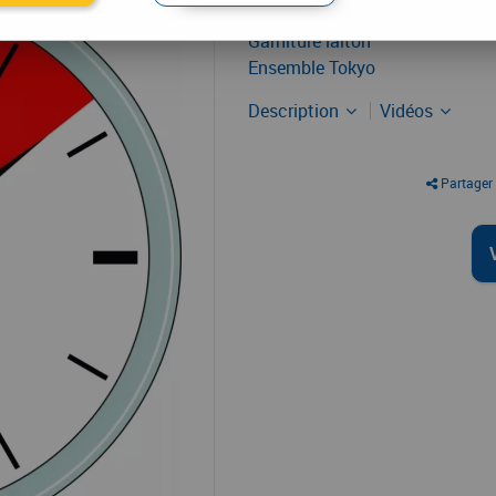
Garniture laiton
Ensemble Tokyo
Description
Vidéos
Partager