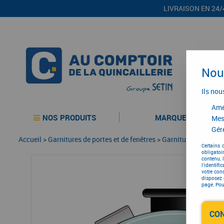
LIVRAISON EN 24/
Nous
Ils nou
Amél
NOS PRODUITS
MARQUES
Mes
Gére
Accueil
>
Garnitures de portes et de fenêtres
>
Garniture de portes
Certains 
obligatoi
contenu, 
l'identifi
votre con
disposez 
page. Pour
CO