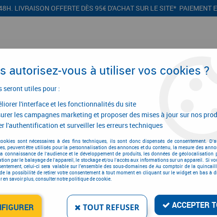
48H. LIVRAISON OFFERTE DÈS 95€ D'ACHAT SUR LE SITE* PAIEMENT 
 autorisez-vous à utiliser vos cookies ?
s seront utiles pour :
iorer l'interface et les fonctionnalités du site
CONFIGURATEURS
PROMOTIONS
urer les campagnes marketing et proposer des mises à jour sur nos prod
r l'authentification et surveiller les erreurs techniques
>
Garniture laiton
>
Ensemble Tokyo
>
Ensemble Tokyo - Ensemble sur r
cookies sont nécessaires à des fins techniques, ils sont donc dispensés de consentement. D'a
res, peuvent être utilisés pour la personnalisation des annonces et du contenu, la mesure des anno
la connaissance de l'audience et le développement de produits, les données de géolocalisation p
cation par le balayage de l'appareil, le stockage et/ou l'accès aux informations sur un appareil. Si 
sentement, celui-ci sera valable sur l’ensemble des sous-domaines de Au comptoir de la quincaill
de la possibilité de retirer votre consentement à tout moment en cliquant sur le widget en bas à dr
ENSEMBLE TOKYO - EN
 en savoir plus, consulter notre politique de cookie.
Réf. :
9893
ACCEPTER T
NFIGURER
TOUT REFUSER
48
,
65
€
T
À partir de