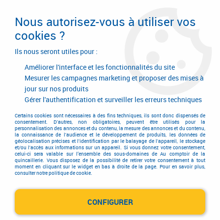
Livraison en 24/48H. Livraison offerte dès
95€ d'achat sur le site* Paiement en 4x
Nous autorisez-vous à utiliser vos
avec Paypal
cookies ?
0
Ils nous seront utiles pour :
Améliorer l'interface et les fonctionnalités du site
Mesurer les campagnes marketing et proposer des mises à
jour sur nos produits
Accueil
>
Garnitures de portes et de fenêtres
>
Ensemble de portes
>
Ensemble chromé
>
Ensemble Alizé
>
Ensemble Alizé - Ensemble sur
Gérer l'authentification et surveiller les erreurs techniques
rosaces chromé velours - Ensemble sur rosaces rondes ø 40 mm
Certains cookies sont nécessaires à des fins techniques, ils sont donc dispensés de
consentement. D'autres, non obligatoires, peuvent être utilisés pour la
personnalisation des annonces et du contenu, la mesure des annonces et du contenu,
PROMO
-
6,20
€
la connaissance de l'audience et le développement de produits, les données de
géolocalisation précises et l'identification par le balayage de l'appareil, le stockage
et/ou l'accès aux informations sur un appareil. Si vous donnez votre consentement,
celui-ci sera valable sur l’ensemble des sous-domaines de Au comptoir de la
quincaillerie. Vous disposez de la possibilité de retirer votre consentement à tout
moment en cliquant sur le widget en bas à droite de la page. Pour en savoir plus,
consulter notre politique de cookie.
CONFIGURER