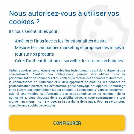
Livraison en 24/48H. Livraison offerte dès
95€ d'achat sur le site* Paiement en 4x
Nous autorisez-vous à utiliser vos
avec Paypal
cookies ?
0
Ils nous seront utiles pour :
Améliorer l'interface et les fonctionnalités du site
Mesurer les campagnes marketing et proposer des mises à
jour sur nos produits
Accueil
>
Equipements d'atelier et de chantier
>
Soudage
>
Consommable pour soudure à l'arc
>
Gérer l'authentification et surveiller les erreurs techniques
Métal d'apport pour soudure à l'arc - électrodes rutiles
>
Electrodes
rutiles OK 46.00
Certains cookies sont nécessaires à des fins techniques, ils sont donc dispensés de
consentement. D'autres, non obligatoires, peuvent être utilisés pour la
personnalisation des annonces et du contenu, la mesure des annonces et du contenu,
la connaissance de l'audience et le développement de produits, les données de
géolocalisation précises et l'identification par le balayage de l'appareil, le stockage
et/ou l'accès aux informations sur un appareil. Si vous donnez votre consentement,
celui-ci sera valable sur l’ensemble des sous-domaines de Au comptoir de la
quincaillerie. Vous disposez de la possibilité de retirer votre consentement à tout
moment en cliquant sur le widget en bas à droite de la page. Pour en savoir plus,
consulter notre politique de cookie.
CONFIGURER