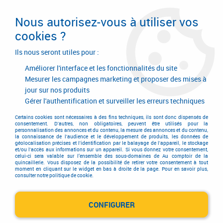
Livraison en 24/48H. Livraison offerte dès
95€ d'achat sur le site* Paiement en 4x
Nous autorisez-vous à utiliser vos
avec Paypal
cookies ?
0
Ils nous seront utiles pour :
Améliorer l'interface et les fonctionnalités du site
Mesurer les campagnes marketing et proposer des mises à
jour sur nos produits
Accueil
>
Equipements d'atelier et de chantier
>
Soudage
>
Consommable pour soudure à l'arc
>
Gérer l'authentification et surveiller les erreurs techniques
Métal d'apport pour soudure à l'arc - électrodes inox
>
Electrodes inox
Supranox 310
Certains cookies sont nécessaires à des fins techniques, ils sont donc dispensés de
consentement. D'autres, non obligatoires, peuvent être utilisés pour la
personnalisation des annonces et du contenu, la mesure des annonces et du contenu,
la connaissance de l'audience et le développement de produits, les données de
PROMO
-
6,50
€
géolocalisation précises et l'identification par le balayage de l'appareil, le stockage
et/ou l'accès aux informations sur un appareil. Si vous donnez votre consentement,
celui-ci sera valable sur l’ensemble des sous-domaines de Au comptoir de la
quincaillerie. Vous disposez de la possibilité de retirer votre consentement à tout
moment en cliquant sur le widget en bas à droite de la page. Pour en savoir plus,
consulter notre politique de cookie.
CONFIGURER