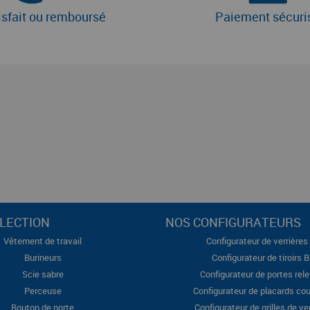
isfait ou remboursé
Paiement sécuri
LECTION
NOS CONFIGURATEURS
Vêtement de travail
Configurateur de verrières 
Burineurs
Configurateur de tiroirs 
Scie sabre
Configurateur de portes rel
Perceuse
Configurateur de placards cou
Bouton de porte
Configurateur de grilles de ve