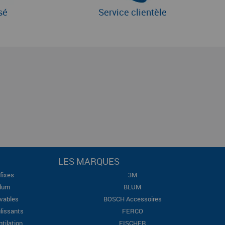
sé
Service clientèle
LES MARQUES
fixes
3M
Blum
BLUM
evables
BOSCH Accessoires
lissants
FERCO
ntilation
FISCHER