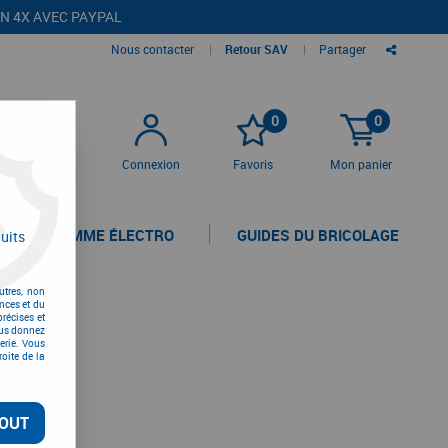
EN 4X AVEC PAYPAL
Nous contacter
|
Retour SAV
|
Partager
0
0
Connexion
Favoris
Mon panier
LA GAMME ÉLECTRO
GUIDES DU BRICOLAGE
uits
utres, non
nces et du
récises et
vous donnez
erie. Vous
oite de la
OUT