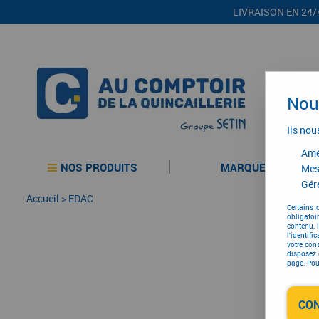
LIVRAISON EN 24/
Nous
Ils nou
Amél
NOS PRODUITS
MARQUES
Mes
Gére
Accueil
>
EDAC
Certains 
obligatoi
contenu, 
l'identifi
votre con
disposez 
page. Pour
CO