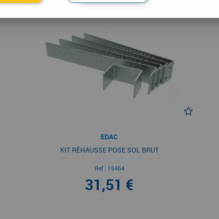
EDAC
KIT RÉHAUSSE POSE SOL BRUT
Ref :
19464
31,51 €