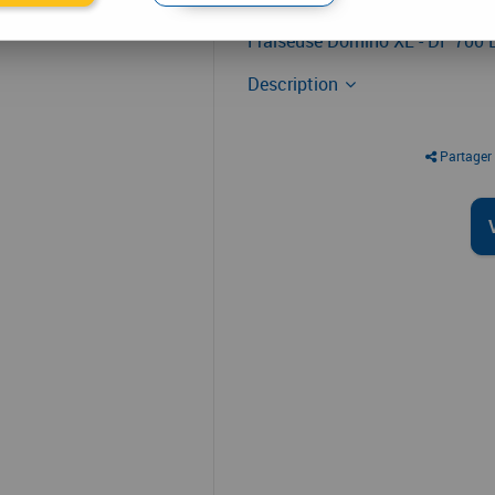
Tourillonneuse
Fraiseuse Domino XL - DF 700 
Description
Partager