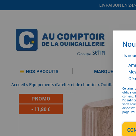
LIVRAISON EN 24/
Nous
Ils nou
Amél
NOS PRODUITS
MARQUES
Mes
Gére
Accueil
>
Equipements d'atelier et de chantier
>
Outillage électriqu
Certains 
obligatoi
contenu, 
PROMO
l'identifi
votre con
-
11,80
€
disposez 
page. Pour
CO