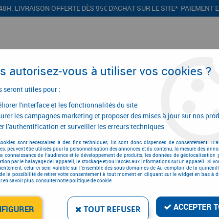
48H. LIVRAISON OFFERTE DÈS 95€ D'ACHAT SUR LE SITE* PAIEMENT 
 autorisez-vous à utiliser vos cookies ?
s seront utiles pour :
iorer l'interface et les fonctionnalités du site
CONFIGURATEURS
PROMOTIONS
urer les campagnes marketing et proposer des mises à jour sur nos prod
r l'authentification et surveiller les erreurs techniques
e et électroportatif
>
Tourillonneuse
>
Fraiseuse Domino XL - DF 700 EQ
cookies sont nécessaires à des fins techniques, ils sont donc dispensés de consentement. D'a
res, peuvent être utilisés pour la personnalisation des annonces et du contenu, la mesure des anno
la connaissance de l'audience et le développement de produits, les données de géolocalisation p
cation par le balayage de l'appareil, le stockage et/ou l'accès aux informations sur un appareil. Si 
sentement, celui-ci sera valable sur l’ensemble des sous-domaines de Au comptoir de la quincaill
DOMINO XL HÊTRE POUR
de la possibilité de retirer votre consentement à tout moment en cliquant sur le widget en bas à dr
 en savoir plus, consulter notre politique de cookie.
Réf. :
14464
86
,
73
€
T
À partir de
ACCEPTER T
NFIGURER
TOUT REFUSER