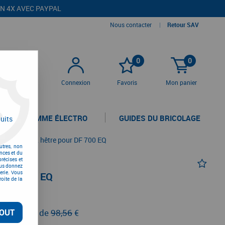
EN 4X AVEC PAYPAL
Nous contacter
|
Retour SAV
0
0
Connexion
Favoris
Mon panier
LA GAMME ÉLECTRO
GUIDES DU BRICOLAGE
uits
>
Domino XL hêtre pour DF 700 EQ
utres, non
nces et du
récises et
vous donnez
erie. Vous
 DF 700 EQ
oite de la
TC
OUT
au lieu de
98,56
€