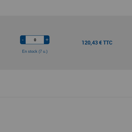
-
+
120,43 € TTC
En stock (7 u.)