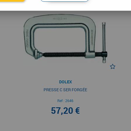
DOLEX
PRESSE C SER FORGÉE
Ref :
2646
57,20 €