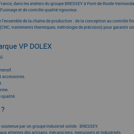
 France, dans les ateliers du groupe BRESSEY à Pont-de-Roide-Vermond
usinage et de contrôle qualité rigoureux.
 l’ensemble de la chaîne de production : de la conception au contrôle fin
te (CNC, traitements thermiques, métrologie de précision) pour garantir u
marque VP DOLEX
s).
tensif.
t accessoires.
t.
erme.
 qualité.
 ?
e soutenue par un groupe industriel solide : BRESSEY.
 aux attentes des artisans, mécaniciens, menuisiers et industriels.