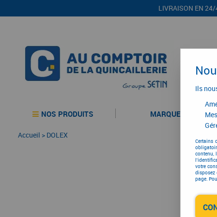
LIVRAISON EN 24/
Nous
Ils nou
Amél
NOS PRODUITS
MARQUES
Mes
Gére
Accueil
>
DOLEX
Certains 
obligatoi
contenu, 
l'identifi
votre con
disposez 
page. Pour
CO