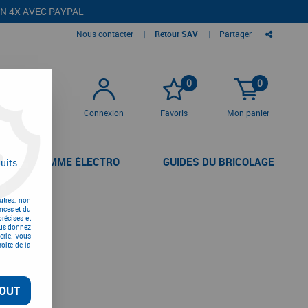
EN 4X AVEC PAYPAL
Nous contacter
|
Retour SAV
|
Partager
0
0
Connexion
Favoris
Mon panier
LA GAMME ÉLECTRO
GUIDES DU BRICOLAGE
uits
utres, non
nces et du
récises et
vous donnez
erie. Vous
oite de la
OUT