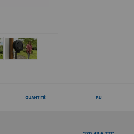
QUANTITÉ
P.U
279,43 € TTC