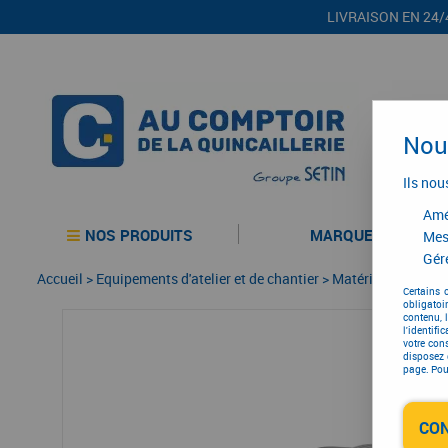
LIVRAISON EN 24/
Nous
Ils nou
Amél
NOS PRODUITS
MARQUES
Mes
Gére
Accueil
>
Equipements d'atelier et de chantier
>
Matériel d'entretie
Certains 
obligatoi
contenu, 
l'identifi
votre con
disposez 
page. Pour
CO