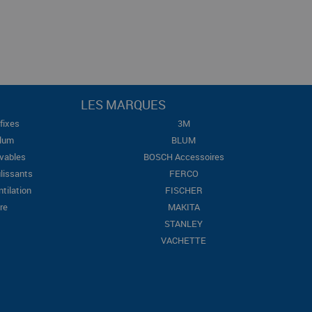
LES MARQUES
fixes
3M
Blum
BLUM
evables
BOSCH Accessoires
lissants
FERCO
ntilation
FISCHER
re
MAKITA
STANLEY
VACHETTE