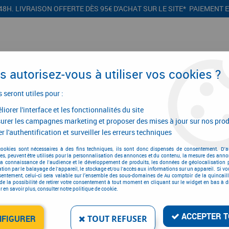
48H. LIVRAISON OFFERTE DÈS 95€ D'ACHAT SUR LE SITE* PAIEMENT 
 autorisez-vous à utiliser vos cookies ?
s seront utiles pour :
iorer l'interface et les fonctionnalités du site
CONFIGURATEURS
PROMOTIONS
urer les campagnes marketing et proposer des mises à jour sur nos prod
r l'authentification et surveiller les erreurs techniques
n
>
Tuyau
>
Dévidoir mural
>
Dévidoir mural automatique HBX 5.30
cookies sont nécessaires à des fins techniques, ils sont donc dispensés de consentement. D'a
res, peuvent être utilisés pour la personnalisation des annonces et du contenu, la mesure des anno
la connaissance de l'audience et le développement de produits, les données de géolocalisation p
cation par le balayage de l'appareil, le stockage et/ou l'accès aux informations sur un appareil. Si 
sentement, celui-ci sera valable sur l’ensemble des sous-domaines de Au comptoir de la quincaill
DÉVIDOIR MURAL AUTO
de la possibilité de retirer votre consentement à tout moment en cliquant sur le widget en bas à dr
 en savoir plus, consulter notre politique de cookie.
Réf. :
106827
279
,
43
€
TTC
ACCEPTER T
NFIGURER
TOUT REFUSER