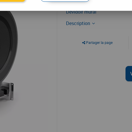
Tuyau
Dévidoir mural
Description
Partager la page