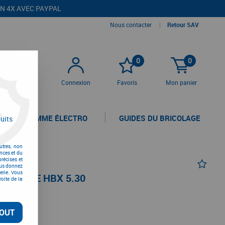
EN 4X AVEC PAYPAL
Nous contacter
|
Retour SAV
0
0
Connexion
Favoris
Mon panier
LA GAMME ÉLECTRO
GUIDES DU BRICOLAGE
uits
utres, non
nces et du
récises et
vous donnez
erie. Vous
MATIQUE HBX 5.30
oite de la
OUT