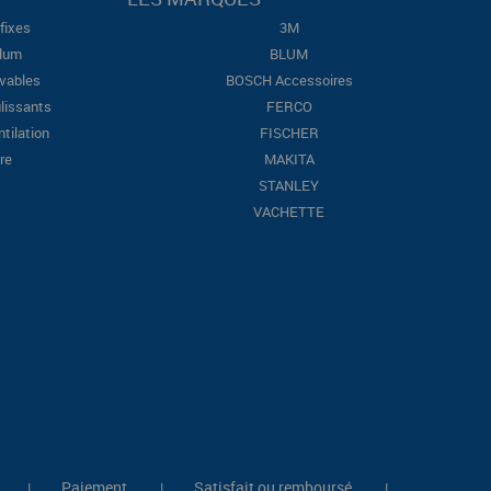
fixes
3M
Blum
BLUM
evables
BOSCH Accessoires
lissants
FERCO
ntilation
FISCHER
re
MAKITA
STANLEY
VACHETTE
Paiement
Satisfait ou remboursé
|
|
|