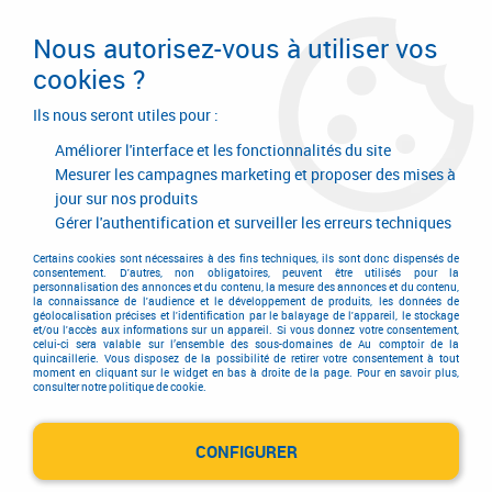
Livraison en 24/48H. Livraison offerte dès
95€ d'achat sur le site* Paiement en 4x
Nous autorisez-vous à utiliser vos
avec Paypal
cookies ?
0
Ils nous seront utiles pour :
Améliorer l'interface et les fonctionnalités du site
Mesurer les campagnes marketing et proposer des mises à
jour sur nos produits
Accueil
>
Serrurerie de bâtiment
>
Serrure
>
Serrure multipoints en applique
>
Serrure bandeau A2P*
>
Demi -
Gérer l'authentification et surveiller les erreurs techniques
ensemble extérieur pour série Exclusive A2P*
Certains cookies sont nécessaires à des fins techniques, ils sont donc dispensés de
consentement. D'autres, non obligatoires, peuvent être utilisés pour la
personnalisation des annonces et du contenu, la mesure des annonces et du contenu,
la connaissance de l'audience et le développement de produits, les données de
géolocalisation précises et l'identification par le balayage de l'appareil, le stockage
et/ou l'accès aux informations sur un appareil. Si vous donnez votre consentement,
celui-ci sera valable sur l’ensemble des sous-domaines de Au comptoir de la
quincaillerie. Vous disposez de la possibilité de retirer votre consentement à tout
moment en cliquant sur le widget en bas à droite de la page. Pour en savoir plus,
consulter notre politique de cookie.
CONFIGURER