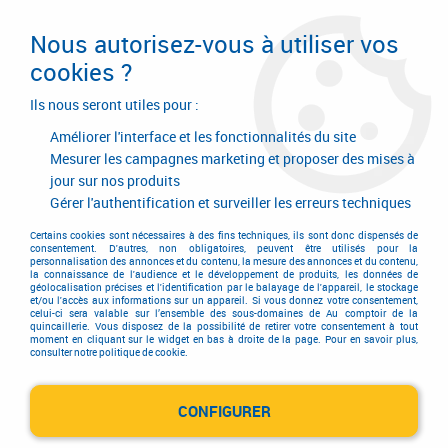
Livraison en 24/48H. Livraison offerte dès
95€ d'achat sur le site* Paiement en 4x
Nous autorisez-vous à utiliser vos
avec Paypal
cookies ?
0
Ils nous seront utiles pour :
Améliorer l'interface et les fonctionnalités du site
Mesurer les campagnes marketing et proposer des mises à
jour sur nos produits
Accueil
>
Equipements d'atelier et de chantier
>
Outillage électrique et électroportatif
>
Meuleuse angulaire
>
Gérer l'authentification et surveiller les erreurs techniques
Meuleuse angulaire sans fil
>
DCG 418 T2 FLEXVOLT
Certains cookies sont nécessaires à des fins techniques, ils sont donc dispensés de
consentement. D'autres, non obligatoires, peuvent être utilisés pour la
personnalisation des annonces et du contenu, la mesure des annonces et du contenu,
la connaissance de l'audience et le développement de produits, les données de
géolocalisation précises et l'identification par le balayage de l'appareil, le stockage
et/ou l'accès aux informations sur un appareil. Si vous donnez votre consentement,
celui-ci sera valable sur l’ensemble des sous-domaines de Au comptoir de la
quincaillerie. Vous disposez de la possibilité de retirer votre consentement à tout
moment en cliquant sur le widget en bas à droite de la page. Pour en savoir plus,
consulter notre politique de cookie.
CONFIGURER