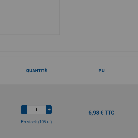
QUANTITÉ
P.U
-
+
6,98 € TTC
En stock (105 u.)