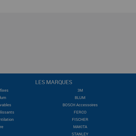
LES MARQUES
fixes
3M
Blum
BLUM
evables
BOSCH Accessoires
lissants
FERCO
ntilation
FISCHER
re
MAKITA
STANLEY