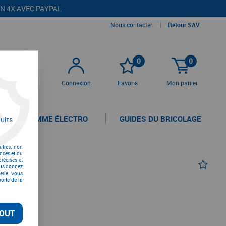
EN 4X AVEC PAYPAL
Nous contacter
|
Retour SAV
0
0
Connexion
Favoris
Mon panier
LA GAMME ÉLECTRO
GUIDES DU BRICOLAGE
uits
utres, non
nces et du
récises et
vous donnez
erie. Vous
oite de la
OUT