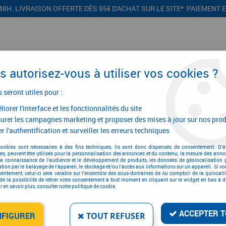
48H. LIVRAISON OFFERTE DÈS 95€ D'ACHAT SUR LE SITE* PAIEMENT 
 autorisez-vous à utiliser vos cookies ?
s seront utiles pour :
iorer l'interface et les fonctionnalités du site
CONFIGURATEURS
PROMOTIONS
urer les campagnes marketing et proposer des mises à jour sur nos prod
r l'authentification et surveiller les erreurs techniques
Cutter SM
cookies sont nécessaires à des fins techniques, ils sont donc dispensés de consentement. D'a
res, peuvent être utilisés pour la personnalisation des annonces et du contenu, la mesure des anno
la connaissance de l'audience et le développement de produits, les données de géolocalisation p
cation par le balayage de l'appareil, le stockage et/ou l'accès aux informations sur un appareil. Si 
sentement, celui-ci sera valable sur l’ensemble des sous-domaines de Au comptoir de la quincaill
CUTTER SM
de la possibilité de retirer votre consentement à tout moment en cliquant sur le widget en bas à dr
 en savoir plus, consulter notre politique de cookie.
Réf. :
2680
6
,
98
€
TTC
ACCEPTER T
NFIGURER
TOUT REFUSER