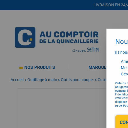
LIVRAISON EN 24/
Nous
Ils nou
Amél
NOS PRODUITS
MARQUES
Mes
Gére
Accueil
>
Outillage à main
>
Outils pour couper
>
Cutter
>
Cutter
>
Certains 
obligatoi
contenu, 
l'identifi
votre con
disposez 
page. Pour
CO