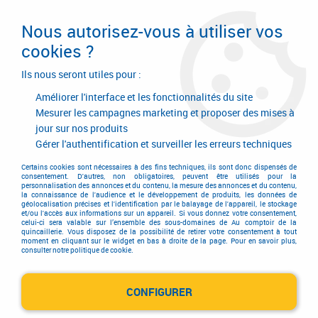
Livraison en 24/48H. Livraison offerte dès
95€ d'achat sur le site* Paiement en 4x
Nous autorisez-vous à utiliser vos
avec Paypal
cookies ?
0
Ils nous seront utiles pour :
Améliorer l'interface et les fonctionnalités du site
Mesurer les campagnes marketing et proposer des mises à
jour sur nos produits
Accueil
>
Outillage à main
>
Outils pour couper
>
Cutter
>
Cutter
>
Cutter
DC561YB Driver
Gérer l'authentification et surveiller les erreurs techniques
Certains cookies sont nécessaires à des fins techniques, ils sont donc dispensés de
consentement. D'autres, non obligatoires, peuvent être utilisés pour la
personnalisation des annonces et du contenu, la mesure des annonces et du contenu,
la connaissance de l'audience et le développement de produits, les données de
géolocalisation précises et l'identification par le balayage de l'appareil, le stockage
et/ou l'accès aux informations sur un appareil. Si vous donnez votre consentement,
celui-ci sera valable sur l’ensemble des sous-domaines de Au comptoir de la
quincaillerie. Vous disposez de la possibilité de retirer votre consentement à tout
moment en cliquant sur le widget en bas à droite de la page. Pour en savoir plus,
consulter notre politique de cookie.
CONFIGURER