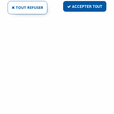
ACCEPTER TOUT
TOUT REFUSER
CUTTER DC561YB DRIVER
Réf. :
32056
16
,
09
€
TTC
Cutter
Cutter