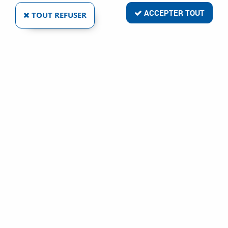
ACCEPTER TOUT
TOUT REFUSER
CROSSE COURTE FLEXICLIC® JPC POUR
CONDUITE MONTANTE DN20