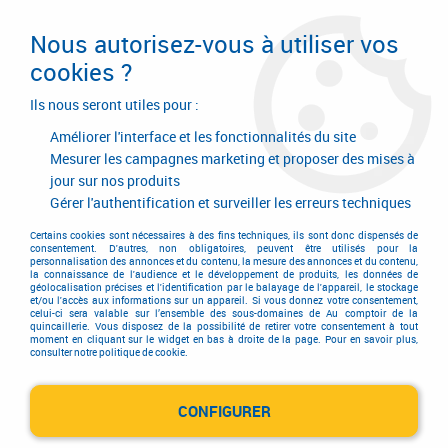
Livraison en 24/48H. Livraison offerte dès
95€ d'achat sur le site* Paiement en 4x
Nous autorisez-vous à utiliser vos
avec Paypal
cookies ?
0
Ils nous seront utiles pour :
Améliorer l'interface et les fonctionnalités du site
Mesurer les campagnes marketing et proposer des mises à
jour sur nos produits
Accueil
>
Electricité-plomberie
>
Accessoires de gaz
>
Accessoires de gaz
>
Accessoires de gaz
>
Crosse courte Flexiclic® JPC
Gérer l'authentification et surveiller les erreurs techniques
pour conduite montante DN20
Certains cookies sont nécessaires à des fins techniques, ils sont donc dispensés de
consentement. D'autres, non obligatoires, peuvent être utilisés pour la
personnalisation des annonces et du contenu, la mesure des annonces et du contenu,
la connaissance de l'audience et le développement de produits, les données de
géolocalisation précises et l'identification par le balayage de l'appareil, le stockage
et/ou l'accès aux informations sur un appareil. Si vous donnez votre consentement,
celui-ci sera valable sur l’ensemble des sous-domaines de Au comptoir de la
quincaillerie. Vous disposez de la possibilité de retirer votre consentement à tout
moment en cliquant sur le widget en bas à droite de la page. Pour en savoir plus,
consulter notre politique de cookie.
CONFIGURER