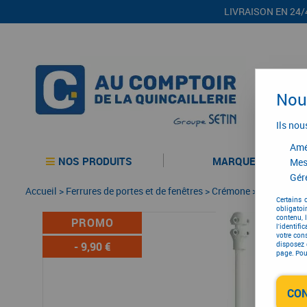
LIVRAISON EN 24/
Nous
Ils nou
Amél
NOS PRODUITS
MARQUES
Mes
Gére
Accueil
>
Ferrures de portes et de fenêtres
>
Crémone
>
Crémone en
Certains 
obligatoi
contenu, 
PROMO
l'identifi
votre con
-
9,90
€
disposez 
page. Pour
CO