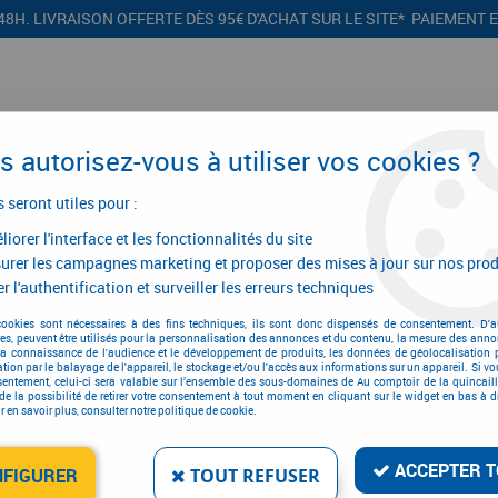
48H. LIVRAISON OFFERTE DÈS 95€ D'ACHAT SUR LE SITE* PAIEMENT 
 autorisez-vous à utiliser vos cookies ?
s seront utiles pour :
iorer l'interface et les fonctionnalités du site
CONFIGURATEURS
PROMOTIONS
urer les campagnes marketing et proposer des mises à jour sur nos prod
r l'authentification et surveiller les erreurs techniques
 applique
>
Fausse crémone décorative
>
Crémone décorative en appliqu
cookies sont nécessaires à des fins techniques, ils sont donc dispensés de consentement. D'a
res, peuvent être utilisés pour la personnalisation des annonces et du contenu, la mesure des anno
la connaissance de l'audience et le développement de produits, les données de géolocalisation p
cation par le balayage de l'appareil, le stockage et/ou l'accès aux informations sur un appareil. Si 
sentement, celui-ci sera valable sur l’ensemble des sous-domaines de Au comptoir de la quincaill
de la possibilité de retirer votre consentement à tout moment en cliquant sur le widget en bas à dr
CRÉMONE DÉCORATIVE E
 en savoir plus, consulter notre politique de cookie.
Réf. :
49
ACCEPTER T
NFIGURER
TOUT REFUSER
61
,
06
€
T
À partir de