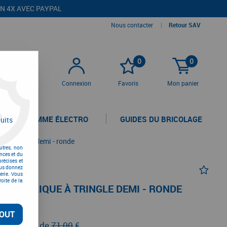
EN 4X AVEC PAYPAL
Nous contacter
|
Retour SAV
0
0
Connexion
Favoris
Mon panier
LA GAMME ÉLECTRO
GUIDES DU BRICOLAGE
uits
e à tringle demi - ronde
utres, non
nces et du
récises et
vous donnez
erie. Vous
oite de la
N APPLIQUE À TRINGLE DEMI - RONDE
OUT
TC
au lieu de
71,00
€