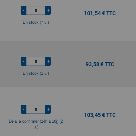
-
+
101,54 € TTC
En stock (7 u.)
-
+
93,58 € TTC
En stock (1 u.)
-
+
103,45 € TTC
Délai à confirmer (24h à 10j) (2
u.)