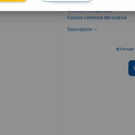
Crémone en applique
Fausse crémone décorative
Description
Partager