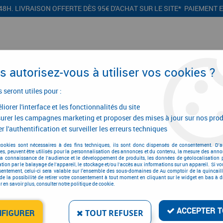
48H. LIVRAISON OFFERTE DÈS 95€ D'ACHAT SUR LE SITE* PAIEMENT 
 autorisez-vous à utiliser vos cookies ?
s seront utiles pour :
iorer l'interface et les fonctionnalités du site
CONFIGURATEURS
PROMOTIONS
urer les campagnes marketing et proposer des mises à jour sur nos prod
r l'authentification et surveiller les erreurs techniques
d'encastrement et de dérivation
>
Boîtes d'encastrement et de dérivation
cookies sont nécessaires à des fins techniques, ils sont donc dispensés de consentement. D'a
res, peuvent être utilisés pour la personnalisation des annonces et du contenu, la mesure des anno
la connaissance de l'audience et le développement de produits, les données de géolocalisation p
cation par le balayage de l'appareil, le stockage et/ou l'accès aux informations sur un appareil. Si 
sentement, celui-ci sera valable sur l’ensemble des sous-domaines de Au comptoir de la quincaill
de la possibilité de retirer votre consentement à tout moment en cliquant sur le widget en bas à dr
 en savoir plus, consulter notre politique de cookie.
COUVERCLE À CLIP BL
Réf. :
103568
ACCEPTER T
NFIGURER
TOUT REFUSER
0
,
84
€
TTC