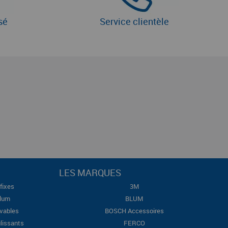
sé
Service clientèle
LES MARQUES
fixes
3M
Blum
BLUM
evables
BOSCH Accessoires
lissants
FERCO