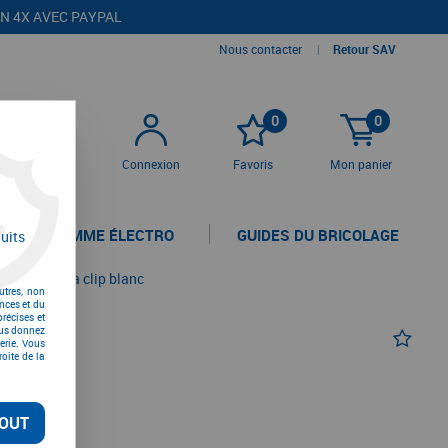
EN 4X AVEC PAYPAL
Nous contacter
|
Retour SAV
0
0
Connexion
Favoris
Mon panier
LA GAMME ÉLECTRO
GUIDES DU BRICOLAGE
uits
>
Couvercle à clip blanc
utres, non
nces et du
récises et
vous donnez
erie. Vous
oite de la
ANC
OUT