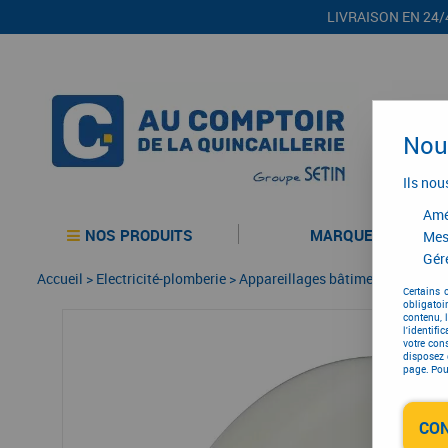
LIVRAISON EN 24/
Nous
Ils nou
Amél
NOS PRODUITS
MARQUES
Mes
Gére
Accueil
>
Electricité-plomberie
>
Appareillages bâtiment
>
Boîtes 
Certains 
obligatoi
contenu, 
l'identifi
votre con
disposez 
page. Pour
CO