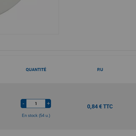
QUANTITÉ
P.U
-
+
0,84 € TTC
En stock (54 u.)