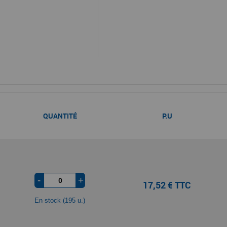
QUANTITÉ
P.U
-
+
17,52 € TTC
En stock (195 u.)