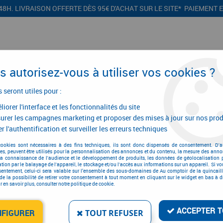
48H. LIVRAISON OFFERTE DÈS 95€ D'ACHAT SUR LE SITE* PAIEMENT 
 autorisez-vous à utiliser vos cookies ?
s seront utiles pour :
iorer l'interface et les fonctionnalités du site
CONFIGURATEURS
PROMOTIONS
urer les campagnes marketing et proposer des mises à jour sur nos prod
r l'authentification et surveiller les erreurs techniques
Cordeau
>
Coton tressé
cookies sont nécessaires à des fins techniques, ils sont donc dispensés de consentement. D'a
res, peuvent être utilisés pour la personnalisation des annonces et du contenu, la mesure des anno
la connaissance de l'audience et le développement de produits, les données de géolocalisation p
cation par le balayage de l'appareil, le stockage et/ou l'accès aux informations sur un appareil. Si 
sentement, celui-ci sera valable sur l’ensemble des sous-domaines de Au comptoir de la quincaill
de la possibilité de retirer votre consentement à tout moment en cliquant sur le widget en bas à dr
 en savoir plus, consulter notre politique de cookie.
COTON TRESSÉ
Réf. :
6499
ACCEPTER T
NFIGURER
TOUT REFUSER
13
,
18
€
T