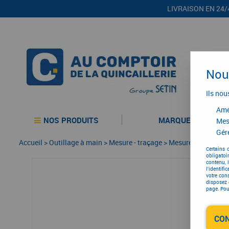
LIVRAISON EN 24/
Nous
Ils nou
Amél
NOS PRODUITS
MARQUES
Mes
Gére
Accueil
>
Outillage à main
>
Mesure - traçage
>
Mesure - traçage
>
Certains 
obligatoi
contenu, 
l'identifi
votre con
disposez 
page. Pour
CO