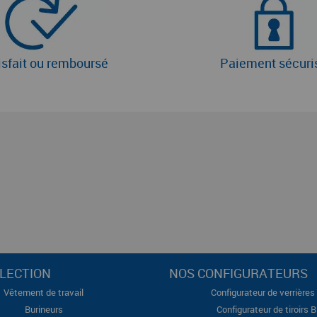
isfait ou remboursé
Paiement sécuri
LECTION
NOS CONFIGURATEURS
Vêtement de travail
Configurateur de verrières 
Burineurs
Configurateur de tiroirs 