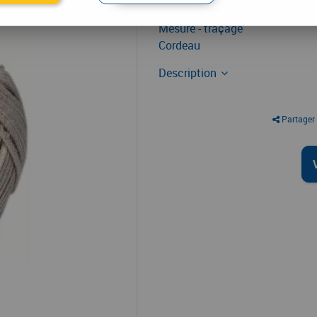
À partir de
Mesure - traçage
Cordeau
Description
Partager