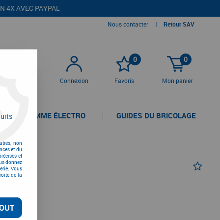
EN 4X AVEC PAYPAL
Nous contacter
|
Retour SAV
0
0
Connexion
Favoris
Mon panier
LA GAMME ÉLECTRO
GUIDES DU BRICOLAGE
uits
utres, non
nces et du
récises et
vous donnez
erie. Vous
oite de la
OUT
TC