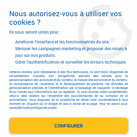
Livraison en 24/48H. Livraison offerte dès
95€ d'achat sur le site* Paiement en 4x
Nous autorisez-vous à utiliser vos
avec Paypal
cookies ?
0
Ils nous seront utiles pour :
Améliorer l'interface et les fonctionnalités du site
Mesurer les campagnes marketing et proposer des mises à
jour sur nos produits
Accueil
>
Contenu menu Serrurerie batiment
Gérer l'authentification et surveiller les erreurs techniques
Contenu menu Serrurerie
Certains cookies sont nécessaires à des fins techniques, ils sont donc dispensés de
consentement. D'autres, non obligatoires, peuvent être utilisés pour la
personnalisation des annonces et du contenu, la mesure des annonces et du contenu,
batiment
la connaissance de l'audience et le développement de produits, les données de
géolocalisation précises et l'identification par le balayage de l'appareil, le stockage
et/ou l'accès aux informations sur un appareil. Si vous donnez votre consentement,
celui-ci sera valable sur l’ensemble des sous-domaines de Au comptoir de la
quincaillerie. Vous disposez de la possibilité de retirer votre consentement à tout
moment en cliquant sur le widget en bas à droite de la page. Pour en savoir plus,
consulter notre politique de cookie.
CONFIGURER