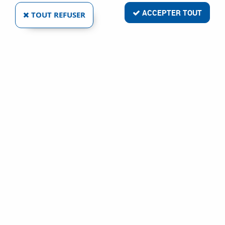
ACCEPTER TOUT
TOUT REFUSER
TESA
ADAPTATEUR
POUR
CYLINDRE
EUROPÉEN
Ref :
460
14,96 €
VOIR LE PRODUIT