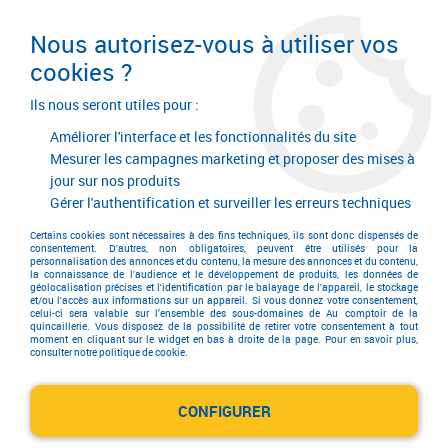
Livraison en 24/48H. Livraison offerte dès
95€ d'achat sur le site* Paiement en 4x
Nous autorisez-vous à utiliser vos
avec Paypal
cookies ?
0
Ils nous seront utiles pour :
Améliorer l'interface et les fonctionnalités du site
Mesurer les campagnes marketing et proposer des mises à
jour sur nos produits
Accueil
>
Contenu menu Garnitures portes et fenêtres
Gérer l'authentification et surveiller les erreurs techniques
Contenu menu Garnitures
Certains cookies sont nécessaires à des fins techniques, ils sont donc dispensés de
consentement. D'autres, non obligatoires, peuvent être utilisés pour la
personnalisation des annonces et du contenu, la mesure des annonces et du contenu,
portes et fenêtres
la connaissance de l'audience et le développement de produits, les données de
géolocalisation précises et l'identification par le balayage de l'appareil, le stockage
et/ou l'accès aux informations sur un appareil. Si vous donnez votre consentement,
celui-ci sera valable sur l’ensemble des sous-domaines de Au comptoir de la
quincaillerie. Vous disposez de la possibilité de retirer votre consentement à tout
moment en cliquant sur le widget en bas à droite de la page. Pour en savoir plus,
consulter notre politique de cookie.
CONFIGURER
HOPPE AG