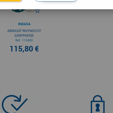
INDASA
ABRASIF RHYNOCUT
GRIPPAPER
Ref :
115400
115,80 €