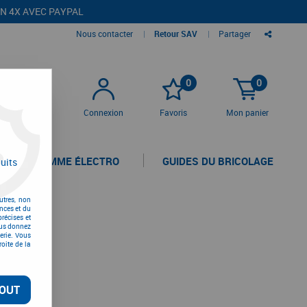
EN 4X AVEC PAYPAL
Nous contacter
|
Retour SAV
|
Partager
0
0
Connexion
Favoris
Mon panier
LA GAMME ÉLECTRO
GUIDES DU BRICOLAGE
uits
utres, non
nces et du
récises et
vous donnez
erie. Vous
oite de la
OUT