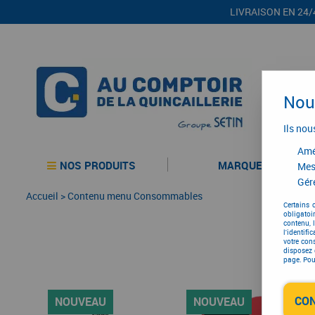
LIVRAISON EN 24/
Nous
Ils nou
Amél
NOS PRODUITS
MARQUES
Mes
Gére
Accueil
>
Contenu menu Consommables
Certains 
obligatoi
contenu, 
l'identifi
votre con
disposez 
page. Pour
CO
NOUVEAU
NOUVEAU