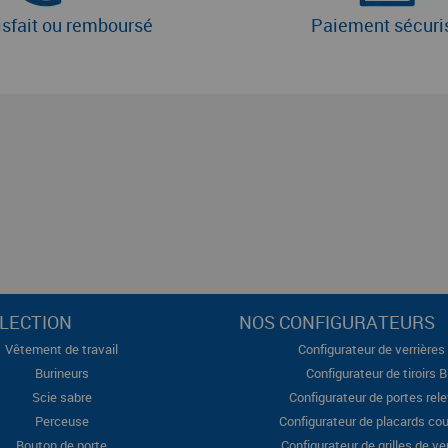
isfait ou remboursé
Paiement sécuri
LECTION
NOS CONFIGURATEURS
Vêtement de travail
Configurateur de verrières 
Burineurs
Configurateur de tiroirs 
Scie sabre
Configurateur de portes rel
Perceuse
Configurateur de placards cou
Bouton de porte
Configurateur de grilles de ve