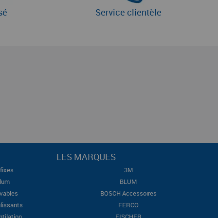
sé
Service clientèle
LES MARQUES
fixes
3M
Blum
BLUM
evables
BOSCH Accessoires
lissants
FERCO
ntilation
FISCHER