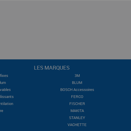
LES MARQUES
fixes
3M
Blum
BLUM
evables
BOSCH Accessoires
lissants
FERCO
ntilation
FISCHER
re
MAKITA
STANLEY
VACHETTE