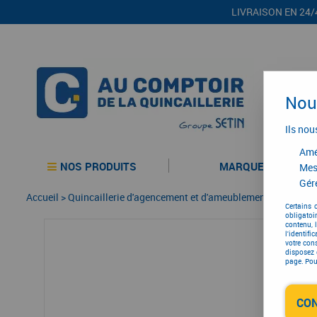
LIVRAISON EN 24/
Nous
Ils nou
Amél
NOS PRODUITS
MARQUES
Mes
Gére
Accueil
>
Quincaillerie d'agencement et d'ameublement
>
Quincail
Certains 
obligatoi
contenu, 
l'identifi
votre con
disposez 
page. Pour
CO