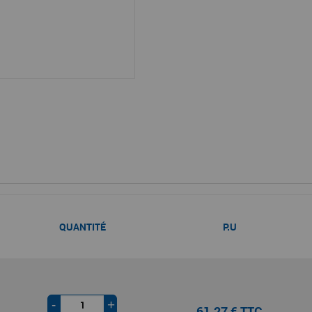
QUANTITÉ
P.U
-
+
61,27 € TTC