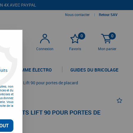
EN 4X AVEC PAYPAL
Nous contacter
|
Retour SAV
0
0
Connexion
Favoris
Mon panier
LA GAMME ÉLECTRO
GUIDES DU BRICOLAGE
uits
 à ressorts Lift 90 pour portes de placard
utres, non
nces et du
récises et
vous donnez
erie. Vous
oite de la
RESSORTS LIFT 90 POUR PORTES DE
OUT