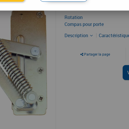
61
,
27
€
TTC
Rotation
Compas pour porte
Description
Caractéristiq
Partager la page