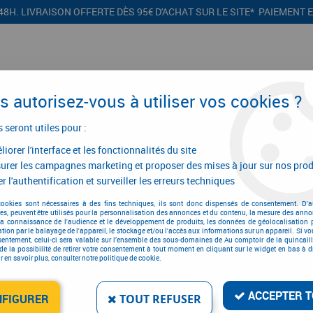
48H. LIVRAISON OFFERTE DÈS 95€ D'ACHAT SUR LE SITE* PAIEMENT 
 autorisez-vous à utiliser vos cookies ?
s seront utiles pour :
iorer l'interface et les fonctionnalités du site
CONFIGURATEURS
PROMOTIONS
urer les campagnes marketing et proposer des mises à jour sur nos prod
r l'authentification et surveiller les erreurs techniques
lerie d'ameublement
>
Rotation
>
Compas pour porte
>
Compas d'abattant
cookies sont nécessaires à des fins techniques, ils sont donc dispensés de consentement. D'a
res, peuvent être utilisés pour la personnalisation des annonces et du contenu, la mesure des anno
la connaissance de l'audience et le développement de produits, les données de géolocalisation p
cation par le balayage de l'appareil, le stockage et/ou l'accès aux informations sur un appareil. Si 
sentement, celui-ci sera valable sur l’ensemble des sous-domaines de Au comptoir de la quincaill
de la possibilité de retirer votre consentement à tout moment en cliquant sur le widget en bas à dr
 en savoir plus, consulter notre politique de cookie.
COMPAS D'ABATTANT À 
PLACARD
ACCEPTER T
Réf. :
64358
NFIGURER
TOUT REFUSER