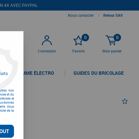
EN 4X AVEC PAYPAL
Nous contacter
|
Retour SAV
0
0
Connexion
Favoris
Mon panier
LA GAMME ÉLECTRO
GUIDES DU BRICOLAGE
uits
utres, non
nces et du
récises et
vous donnez
erie. Vous
oite de la
TTC
OUT