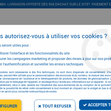
48H. LIVRAISON OFFERTE DÈS 95€ D'ACHAT SUR LE SITE* PAIEMENT 
 autorisez-vous à utiliser vos cookies ?
s seront utiles pour :
iorer l'interface et les fonctionnalités du site
CONFIGURATEURS
PROMOTIONS
urer les campagnes marketing et proposer des mises à jour sur nos prod
r l'authentification et surveiller les erreurs techniques
ge
>
Agrafeuse et cloueur
>
Cloueur plaquiste
>
Cloueur P40 P+
cookies sont nécessaires à des fins techniques, ils sont donc dispensés de consentement. D'a
res, peuvent être utilisés pour la personnalisation des annonces et du contenu, la mesure des anno
la connaissance de l'audience et le développement de produits, les données de géolocalisation p
cation par le balayage de l'appareil, le stockage et/ou l'accès aux informations sur un appareil. Si 
sentement, celui-ci sera valable sur l’ensemble des sous-domaines de Au comptoir de la quincaill
CLOUEUR P40 P+
de la possibilité de retirer votre consentement à tout moment en cliquant sur le widget en bas à dr
 en savoir plus, consulter notre politique de cookie.
Réf. :
78593
1347
,
48
€
ACCEPTER T
À partir de
NFIGURER
TOUT REFUSER