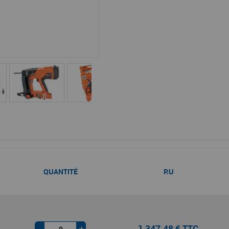
QUANTITÉ
P.U
1 347,48 € TTC
-
+