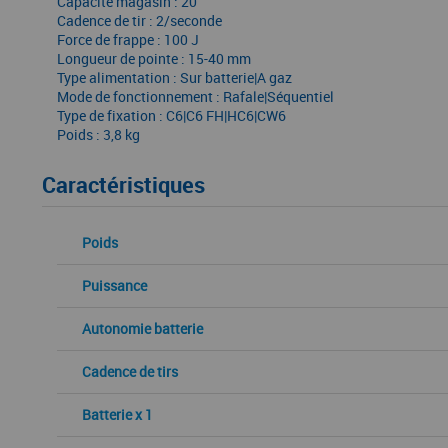
Capacité magasin : 20
Cadence de tir : 2/seconde
Force de frappe : 100 J
Longueur de pointe : 15-40 mm
Type alimentation : Sur batterie|A gaz
Mode de fonctionnement : Rafale|Séquentiel
Type de fixation : C6|C6 FH|HC6|CW6
Poids : 3,8 kg
Caractéristiques
Poids
Puissance
Autonomie batterie
Cadence de tirs
Batterie x 1