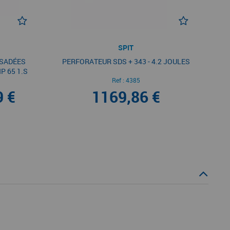
SPIT
RSADÉES
PERFORATEUR SDS + 343 - 4.2 JOULES
P 65 1.S
Ref :
4385
 €
1169,86 €