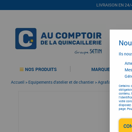
LIVRAISON EN 24/
Nous
Ils nou
Amél
NOS PRODUITS
MARQUES
Mes
Gére
Accueil
>
Equipements d'atelier et de chantier
>
Agrafage et cloua
Certains 
obligatoi
contenu, 
l'identifi
votre con
disposez 
page. Pour
CO