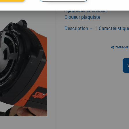
Dont écotaxe :
0,50
€
Agrafeuse et cloueur
Cloueur plaquiste
Description
Caractéristiq
Partager