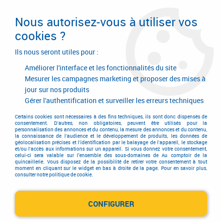
Livraison en 24/48H. Livraison offerte dès
95€ d'achat sur le site* Paiement en 4x
Nous autorisez-vous à utiliser vos
avec Paypal
cookies ?
0
Ils nous seront utiles pour :
Améliorer l'interface et les fonctionnalités du site
Mesurer les campagnes marketing et proposer des mises à
jour sur nos produits
Accueil
>
Equipements d'atelier et de chantier
>
Agrafage et clouage
>
Agrafeuse et cloueur
>
Cloueur à rouleaux
>
Cloueur à rouleaux HN 65 -
Gérer l'authentification et surveiller les erreurs techniques
cloueur haute pression pour bardage
Certains cookies sont nécessaires à des fins techniques, ils sont donc dispensés de
consentement. D'autres, non obligatoires, peuvent être utilisés pour la
personnalisation des annonces et du contenu, la mesure des annonces et du contenu,
la connaissance de l'audience et le développement de produits, les données de
géolocalisation précises et l'identification par le balayage de l'appareil, le stockage
et/ou l'accès aux informations sur un appareil. Si vous donnez votre consentement,
celui-ci sera valable sur l’ensemble des sous-domaines de Au comptoir de la
quincaillerie. Vous disposez de la possibilité de retirer votre consentement à tout
moment en cliquant sur le widget en bas à droite de la page. Pour en savoir plus,
consulter notre politique de cookie.
CONFIGURER