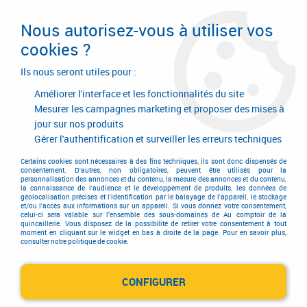
Livraison en 24/48H. Livraison offerte dès
95€ d'achat sur le site* Paiement en 4x
Nous autorisez-vous à utiliser vos
avec Paypal
cookies ?
0
Ils nous seront utiles pour :
Améliorer l'interface et les fonctionnalités du site
Mesurer les campagnes marketing et proposer des mises à
jour sur nos produits
Accueil
>
Consommables
>
Fixation
>
Supportage
>
Clips à lambris
>
Clips n°3 + clous galvanisés
Gérer l'authentification et surveiller les erreurs techniques
Certains cookies sont nécessaires à des fins techniques, ils sont donc dispensés de
consentement. D'autres, non obligatoires, peuvent être utilisés pour la
personnalisation des annonces et du contenu, la mesure des annonces et du contenu,
la connaissance de l'audience et le développement de produits, les données de
géolocalisation précises et l'identification par le balayage de l'appareil, le stockage
et/ou l'accès aux informations sur un appareil. Si vous donnez votre consentement,
celui-ci sera valable sur l’ensemble des sous-domaines de Au comptoir de la
quincaillerie. Vous disposez de la possibilité de retirer votre consentement à tout
moment en cliquant sur le widget en bas à droite de la page. Pour en savoir plus,
consulter notre politique de cookie.
CONFIGURER