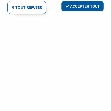
ACCEPTER TOUT
TOUT REFUSER
CLIPS N°3 + CLOUS GALVANISÉS
Réf. :
2056
15
,
86
€
TTC
Supportage
Clips à lambris