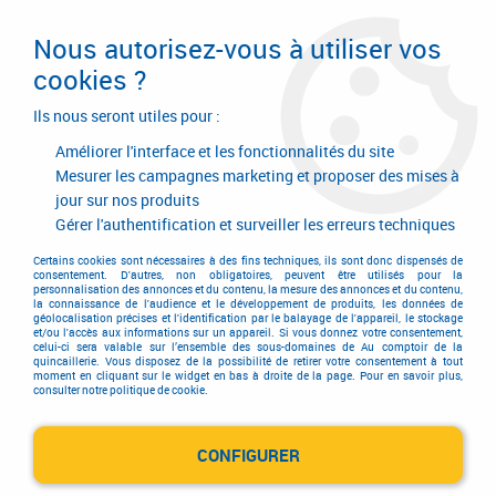
Livraison en 24/48H. Livraison offerte dès
95€ d'achat sur le site* Paiement en 4x
Nous autorisez-vous à utiliser vos
avec Paypal
cookies ?
0
Ils nous seront utiles pour :
Améliorer l'interface et les fonctionnalités du site
Mesurer les campagnes marketing et proposer des mises à
jour sur nos produits
Accueil
>
Outillage à main
>
Outils à main
>
Clé à pipe
>
Clé à pipe débouchée Facom
>
Clé à pipe débouchée Facom série 76 - 12
Gérer l'authentification et surveiller les erreurs techniques
x 6 pans
Certains cookies sont nécessaires à des fins techniques, ils sont donc dispensés de
consentement. D'autres, non obligatoires, peuvent être utilisés pour la
personnalisation des annonces et du contenu, la mesure des annonces et du contenu,
la connaissance de l'audience et le développement de produits, les données de
géolocalisation précises et l'identification par le balayage de l'appareil, le stockage
et/ou l'accès aux informations sur un appareil. Si vous donnez votre consentement,
celui-ci sera valable sur l’ensemble des sous-domaines de Au comptoir de la
quincaillerie. Vous disposez de la possibilité de retirer votre consentement à tout
moment en cliquant sur le widget en bas à droite de la page. Pour en savoir plus,
consulter notre politique de cookie.
CONFIGURER