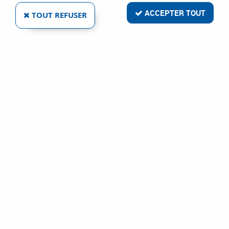
ACCEPTER TOUT
TOUT REFUSER
CLÉ À PIPE DÉBOUCHÉE FACOM SÉRIE 76 - 12
X 6 PANS
Réf. :
2980
11
,
08
€
TTC
À partir de