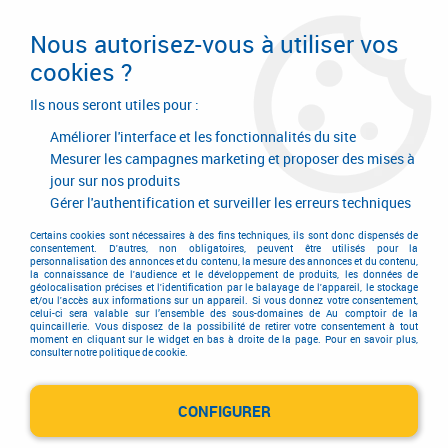
Livraison en 24/48H. Livraison offerte dès
95€ d'achat sur le site* Paiement en 4x
Nous autorisez-vous à utiliser vos
avec Paypal
cookies ?
0
Ils nous seront utiles pour :
Améliorer l'interface et les fonctionnalités du site
Mesurer les campagnes marketing et proposer des mises à
jour sur nos produits
Accueil
>
Outillage à main
>
Outils à main
>
Clé à fourche
>
Clé à fourche Unior
>
Clé à fourche Unior série 110/2
Gérer l'authentification et surveiller les erreurs techniques
Certains cookies sont nécessaires à des fins techniques, ils sont donc dispensés de
consentement. D'autres, non obligatoires, peuvent être utilisés pour la
personnalisation des annonces et du contenu, la mesure des annonces et du contenu,
la connaissance de l'audience et le développement de produits, les données de
géolocalisation précises et l'identification par le balayage de l'appareil, le stockage
et/ou l'accès aux informations sur un appareil. Si vous donnez votre consentement,
celui-ci sera valable sur l’ensemble des sous-domaines de Au comptoir de la
quincaillerie. Vous disposez de la possibilité de retirer votre consentement à tout
moment en cliquant sur le widget en bas à droite de la page. Pour en savoir plus,
consulter notre politique de cookie.
CONFIGURER