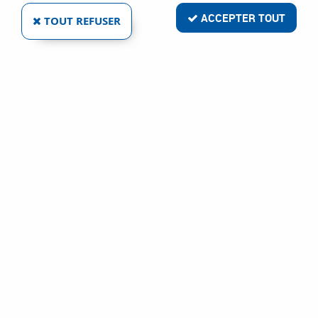
ACCEPTER TOUT
TOUT REFUSER
CLÉ À FOURCHE UNIOR SÉRIE 110/2
Réf. :
3001
5
,
56
€
TTC
À partir de
Clé à fourche
Clé à fourche Unior