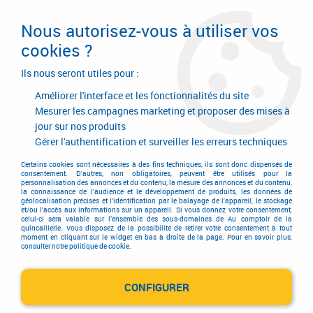
Livraison en 24/48H. Livraison offerte dès
95€ d'achat sur le site* Paiement en 4x
Nous autorisez-vous à utiliser vos
avec Paypal
cookies ?
0
Ils nous seront utiles pour :
Améliorer l'interface et les fonctionnalités du site
Mesurer les campagnes marketing et proposer des mises à
jour sur nos produits
Accueil
>
Outillage à main
>
Outils à main
>
Clé à douille
>
Série 1/2" Facom
>
Clé à douille série 1/2“Facom rallonge angulaire
Gérer l'authentification et surveiller les erreurs techniques
S.210S
Certains cookies sont nécessaires à des fins techniques, ils sont donc dispensés de
consentement. D'autres, non obligatoires, peuvent être utilisés pour la
personnalisation des annonces et du contenu, la mesure des annonces et du contenu,
la connaissance de l'audience et le développement de produits, les données de
géolocalisation précises et l'identification par le balayage de l'appareil, le stockage
et/ou l'accès aux informations sur un appareil. Si vous donnez votre consentement,
celui-ci sera valable sur l’ensemble des sous-domaines de Au comptoir de la
quincaillerie. Vous disposez de la possibilité de retirer votre consentement à tout
moment en cliquant sur le widget en bas à droite de la page. Pour en savoir plus,
consulter notre politique de cookie.
CONFIGURER