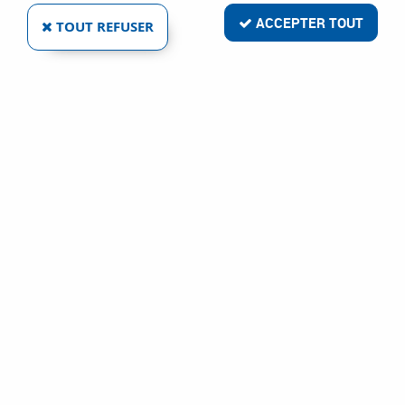
ACCEPTER TOUT
TOUT REFUSER
CLÉ À DOUILLE SÉRIE 1/2“FACOM RALLONGE
ANGULAIRE S.210S
Réf. :
3052
38
,
47
€
TTC