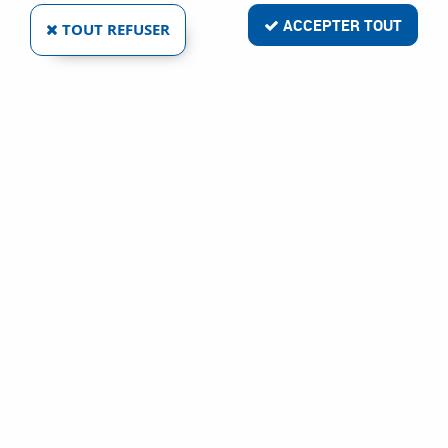
ACCEPTER TOUT
TOUT REFUSER
CLÉ À DOUILLE SÉRIE 1/2“FACOM POIGNÉE
COULISSANTE S.120
Réf. :
3050
26
,
66
€
TTC