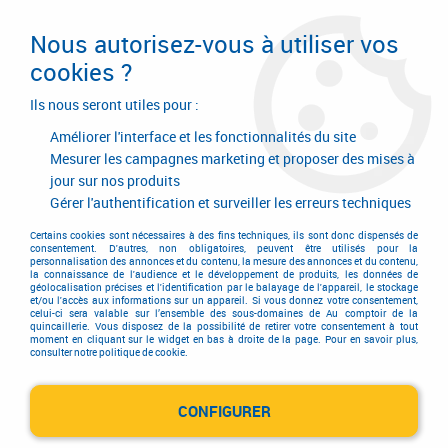
Livraison en 24/48H. Livraison offerte dès
95€ d'achat sur le site* Paiement en 4x
Nous autorisez-vous à utiliser vos
avec Paypal
cookies ?
0
Ils nous seront utiles pour :
Améliorer l'interface et les fonctionnalités du site
Mesurer les campagnes marketing et proposer des mises à
jour sur nos produits
Accueil
>
Outillage à main
>
Outils à main
>
Clé à douille
>
Série 1/2" Facom
>
Clé à douille série 1/2“Facom poignée coulissante
Gérer l'authentification et surveiller les erreurs techniques
S.120
Certains cookies sont nécessaires à des fins techniques, ils sont donc dispensés de
consentement. D'autres, non obligatoires, peuvent être utilisés pour la
personnalisation des annonces et du contenu, la mesure des annonces et du contenu,
la connaissance de l'audience et le développement de produits, les données de
géolocalisation précises et l'identification par le balayage de l'appareil, le stockage
et/ou l'accès aux informations sur un appareil. Si vous donnez votre consentement,
celui-ci sera valable sur l’ensemble des sous-domaines de Au comptoir de la
quincaillerie. Vous disposez de la possibilité de retirer votre consentement à tout
moment en cliquant sur le widget en bas à droite de la page. Pour en savoir plus,
consulter notre politique de cookie.
CONFIGURER