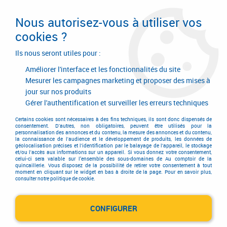
Livraison en 24/48H. Livraison offerte dès
95€ d'achat sur le site* Paiement en 4x
Nous autorisez-vous à utiliser vos
avec Paypal
cookies ?
0
Ils nous seront utiles pour :
Améliorer l'interface et les fonctionnalités du site
Mesurer les campagnes marketing et proposer des mises à
jour sur nos produits
Accueil
>
Outillage à main
>
Outils à main
>
Clé à douille
>
Série 1/2“ Wera
>
Clé à douille série 1/2“ Wera 8781 C - broche
Gérer l'authentification et surveiller les erreurs techniques
d'écartement Koloss
Certains cookies sont nécessaires à des fins techniques, ils sont donc dispensés de
consentement. D'autres, non obligatoires, peuvent être utilisés pour la
personnalisation des annonces et du contenu, la mesure des annonces et du contenu,
la connaissance de l'audience et le développement de produits, les données de
géolocalisation précises et l'identification par le balayage de l'appareil, le stockage
et/ou l'accès aux informations sur un appareil. Si vous donnez votre consentement,
celui-ci sera valable sur l’ensemble des sous-domaines de Au comptoir de la
quincaillerie. Vous disposez de la possibilité de retirer votre consentement à tout
moment en cliquant sur le widget en bas à droite de la page. Pour en savoir plus,
consulter notre politique de cookie.
CONFIGURER