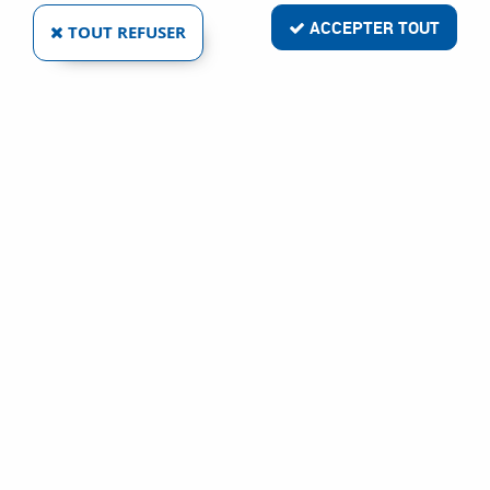
ACCEPTER TOUT
TOUT REFUSER
CHEVILLE 4 ASK
Réf. :
2063
17
,
79
€
TTC
À partir de
Cheville pour fixation légère
Cheville 4 ASK