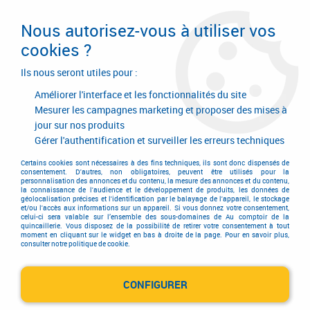
Livraison en 24/48H. Livraison offerte dès
95€ d'achat sur le site* Paiement en 4x
Nous autorisez-vous à utiliser vos
avec Paypal
cookies ?
0
Ils nous seront utiles pour :
Améliorer l'interface et les fonctionnalités du site
Mesurer les campagnes marketing et proposer des mises à
jour sur nos produits
Accueil
>
Consommables
>
Chevillage
>
Cheville pour fixation légère
>
Cheville 4 ASK
>
Cheville 4 ASK
Gérer l'authentification et surveiller les erreurs techniques
Certains cookies sont nécessaires à des fins techniques, ils sont donc dispensés de
consentement. D'autres, non obligatoires, peuvent être utilisés pour la
personnalisation des annonces et du contenu, la mesure des annonces et du contenu,
la connaissance de l'audience et le développement de produits, les données de
géolocalisation précises et l'identification par le balayage de l'appareil, le stockage
et/ou l'accès aux informations sur un appareil. Si vous donnez votre consentement,
celui-ci sera valable sur l’ensemble des sous-domaines de Au comptoir de la
quincaillerie. Vous disposez de la possibilité de retirer votre consentement à tout
moment en cliquant sur le widget en bas à droite de la page. Pour en savoir plus,
consulter notre politique de cookie.
CONFIGURER