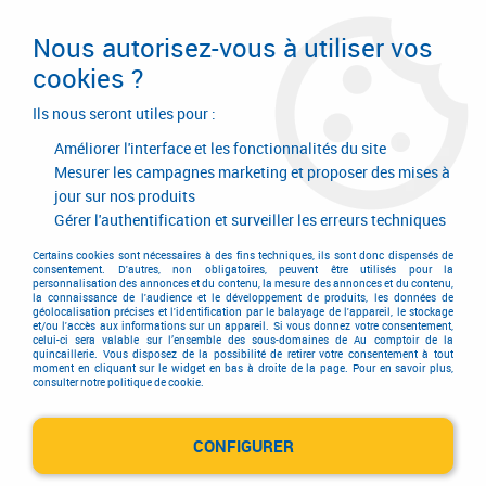
Livraison en 24/48H. Livraison offerte dès
95€ d'achat sur le site* Paiement en 4x
Nous autorisez-vous à utiliser vos
avec Paypal
cookies ?
0
Ils nous seront utiles pour :
Améliorer l'interface et les fonctionnalités du site
Mesurer les campagnes marketing et proposer des mises à
jour sur nos produits
Accueil
>
Quincaillerie d'agencement et d'ameublement
>
Quincaillerie d'ameublement
>
Rotation
>
Gérer l'authentification et surveiller les erreurs techniques
Blum - charnière invisible diamètre 26 mm d'angle pour porte verre
>
Charnière invisible ø 26 mm d'angle pour porte verre ouverture 94 ° - angle
Certains cookies sont nécessaires à des fins techniques, ils sont donc dispensés de
consentement. D'autres, non obligatoires, peuvent être utilisés pour la
+ 20°
personnalisation des annonces et du contenu, la mesure des annonces et du contenu,
la connaissance de l'audience et le développement de produits, les données de
géolocalisation précises et l'identification par le balayage de l'appareil, le stockage
et/ou l'accès aux informations sur un appareil. Si vous donnez votre consentement,
celui-ci sera valable sur l’ensemble des sous-domaines de Au comptoir de la
quincaillerie. Vous disposez de la possibilité de retirer votre consentement à tout
moment en cliquant sur le widget en bas à droite de la page. Pour en savoir plus,
consulter notre politique de cookie.
CONFIGURER