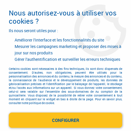
Livraison en 24/48H. Livraison offerte dès
95€ d'achat sur le site* Paiement en 4x
Nous autorisez-vous à utiliser vos
avec Paypal
cookies ?
0
Ils nous seront utiles pour :
Améliorer l'interface et les fonctionnalités du site
Mesurer les campagnes marketing et proposer des mises à
jour sur nos produits
Accueil
>
Equipements d'atelier et de chantier
>
Manutention
>
Manutention
>
Plateau sur roulettes
>
Chariot monté dossier fixe - charge
Gérer l'authentification et surveiller les erreurs techniques
600 kg
Certains cookies sont nécessaires à des fins techniques, ils sont donc dispensés de
consentement. D'autres, non obligatoires, peuvent être utilisés pour la
personnalisation des annonces et du contenu, la mesure des annonces et du contenu,
la connaissance de l'audience et le développement de produits, les données de
géolocalisation précises et l'identification par le balayage de l'appareil, le stockage
et/ou l'accès aux informations sur un appareil. Si vous donnez votre consentement,
celui-ci sera valable sur l’ensemble des sous-domaines de Au comptoir de la
quincaillerie. Vous disposez de la possibilité de retirer votre consentement à tout
moment en cliquant sur le widget en bas à droite de la page. Pour en savoir plus,
consulter notre politique de cookie.
CONFIGURER