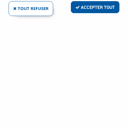
ACCEPTER TOUT
TOUT REFUSER
CHARIOT MONTÉ DOSSIER FIXE - CHARGE 600
KG
Réf. :
103332
399
,
70
€
TTC