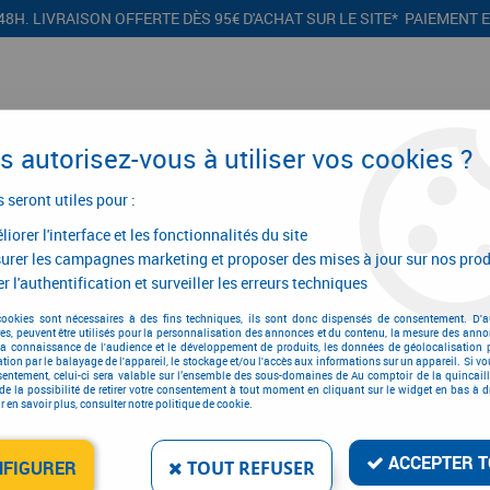
48H. LIVRAISON OFFERTE DÈS 95€ D'ACHAT SUR LE SITE* PAIEMENT 
 autorisez-vous à utiliser vos cookies ?
s seront utiles pour :
iorer l'interface et les fonctionnalités du site
CONFIGURATEURS
PROMOTIONS
urer les campagnes marketing et proposer des mises à jour sur nos prod
r l'authentification et surveiller les erreurs techniques
on
>
Signalisation et protection
>
Signalisation
>
Chaîne de signalisatio
cookies sont nécessaires à des fins techniques, ils sont donc dispensés de consentement. D'a
res, peuvent être utilisés pour la personnalisation des annonces et du contenu, la mesure des anno
la connaissance de l'audience et le développement de produits, les données de géolocalisation p
cation par le balayage de l'appareil, le stockage et/ou l'accès aux informations sur un appareil. Si 
sentement, celui-ci sera valable sur l’ensemble des sous-domaines de Au comptoir de la quincaill
de la possibilité de retirer votre consentement à tout moment en cliquant sur le widget en bas à dr
CHAÎNE DE SIGNALISAT
 en savoir plus, consulter notre politique de cookie.
Réf. :
3886
ACCEPTER T
NFIGURER
TOUT REFUSER
60
,
60
€
T
À partir de