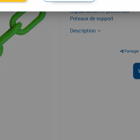
Signalisation et protection
Poteaux de support
Description
Partager