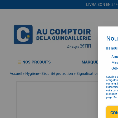
LIVRAISON EN 24/
Nous
Ils nou
Amél
NOS PRODUITS
MARQUES
Mes
Gére
Accueil
>
Hygiène - Sécurité protection
>
Signalisation et protecti
Certains 
obligatoi
contenu, 
l'identifi
votre con
disposez 
page. Pour
CO