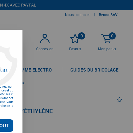
EN 4X AVEC PAYPAL
Nous contacter
|
Retour SAV
0
0
Connexion
Favoris
Mon panier
LA GAMME ÉLECTRO
GUIDES DU BRICOLAGE
uits
n polyéthylène
utres, non
nces et du
récises et
vous donnez
erie. Vous
oite de la
ION POLYÉTHYLÈNE
OUT
TC