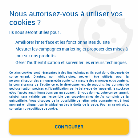
Livraison en 24/48H. Livraison offerte dès
95€ d'achat sur le site* Paiement en 4x
Nous autorisez-vous à utiliser vos
avec Paypal
cookies ?
0
Ils nous seront utiles pour :
Améliorer l'interface et les fonctionnalités du site
Mesurer les campagnes marketing et proposer des mises à
jour sur nos produits
Accueil
>
CETEXEL
Gérer l'authentification et surveiller les erreurs techniques
Produits de la marque
Certains cookies sont nécessaires à des fins techniques, ils sont donc dispensés de
consentement. D'autres, non obligatoires, peuvent être utilisés pour la
personnalisation des annonces et du contenu, la mesure des annonces et du contenu,
CETEXEL
la connaissance de l'audience et le développement de produits, les données de
géolocalisation précises et l'identification par le balayage de l'appareil, le stockage
et/ou l'accès aux informations sur un appareil. Si vous donnez votre consentement,
celui-ci sera valable sur l’ensemble des sous-domaines de Au comptoir de la
quincaillerie. Vous disposez de la possibilité de retirer votre consentement à tout
moment en cliquant sur le widget en bas à droite de la page. Pour en savoir plus,
4 articles sur
4
consulter notre politique de cookie.
CONFIGURER