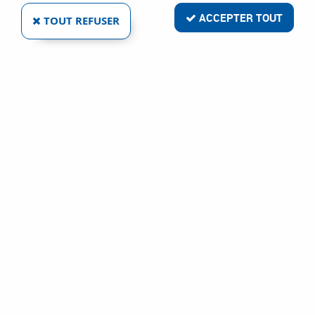
ACCEPTER TOUT
TOUT REFUSER
CETEXEL
CALE DE GÂCHE DS3010 GRIS
Ref :
107761
82,72 €
VOIR LE PRODUIT