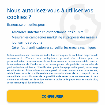
Livraison en 24/48H. Livraison offerte dès
95€ d'achat sur le site* Paiement en 4x
Nous autorisez-vous à utiliser vos
avec Paypal
cookies ?
0
Ils nous seront utiles pour :
Améliorer l'interface et les fonctionnalités du site
Mesurer les campagnes marketing et proposer des mises à
jour sur nos produits
Accueil
>
Equipements d'atelier et de chantier
>
Manutention
>
Rangement
>
Ceintures et poches à outils
>
Ceinturon en cuir vachette
Gérer l'authentification et surveiller les erreurs techniques
pleine fleur avec boucle
Certains cookies sont nécessaires à des fins techniques, ils sont donc dispensés de
consentement. D'autres, non obligatoires, peuvent être utilisés pour la
personnalisation des annonces et du contenu, la mesure des annonces et du contenu,
la connaissance de l'audience et le développement de produits, les données de
géolocalisation précises et l'identification par le balayage de l'appareil, le stockage
et/ou l'accès aux informations sur un appareil. Si vous donnez votre consentement,
celui-ci sera valable sur l’ensemble des sous-domaines de Au comptoir de la
quincaillerie. Vous disposez de la possibilité de retirer votre consentement à tout
moment en cliquant sur le widget en bas à droite de la page. Pour en savoir plus,
consulter notre politique de cookie.
CONFIGURER