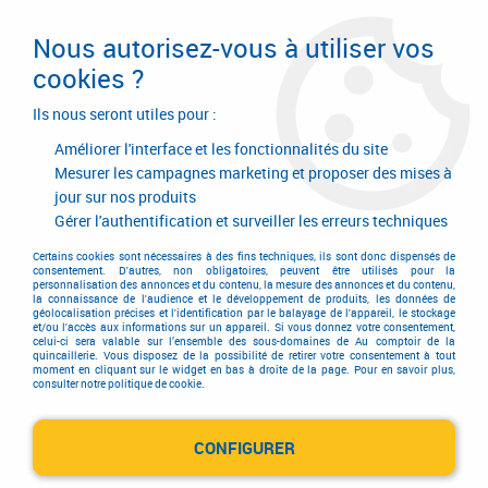
Livraison en 24/48H. Livraison offerte dès
95€ d'achat sur le site* Paiement en 4x
Nous autorisez-vous à utiliser vos
avec Paypal
cookies ?
0
Ils nous seront utiles pour :
Améliorer l'interface et les fonctionnalités du site
Mesurer les campagnes marketing et proposer des mises à
jour sur nos produits
Accueil
>
Hygiène - Sécurité protection
>
Protection de la tête
>
Protection de la tête
>
Casques de chantier
>
Casques de chantier
Gérer l'authentification et surveiller les erreurs techniques
brennus - Auboueix
Certains cookies sont nécessaires à des fins techniques, ils sont donc dispensés de
consentement. D'autres, non obligatoires, peuvent être utilisés pour la
personnalisation des annonces et du contenu, la mesure des annonces et du contenu,
la connaissance de l'audience et le développement de produits, les données de
géolocalisation précises et l'identification par le balayage de l'appareil, le stockage
et/ou l'accès aux informations sur un appareil. Si vous donnez votre consentement,
celui-ci sera valable sur l’ensemble des sous-domaines de Au comptoir de la
quincaillerie. Vous disposez de la possibilité de retirer votre consentement à tout
moment en cliquant sur le widget en bas à droite de la page. Pour en savoir plus,
consulter notre politique de cookie.
CONFIGURER