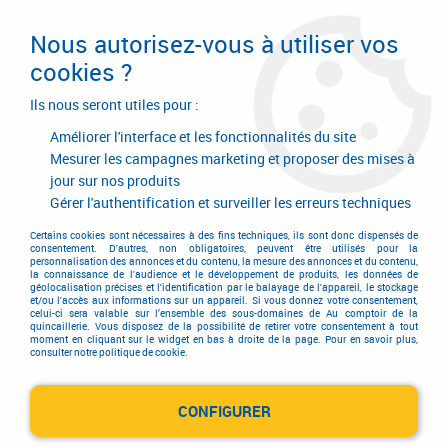
Livraison en 24/48H. Livraison offerte dès
95€ d'achat sur le site* Paiement en 4x
Nous autorisez-vous à utiliser vos
avec Paypal
cookies ?
0
Ils nous seront utiles pour :
Améliorer l'interface et les fonctionnalités du site
Mesurer les campagnes marketing et proposer des mises à
jour sur nos produits
Accueil
>
Hygiène - Sécurité protection
>
Protection de la tête
>
Protection de la tête
>
Masque à ventilation assistée
>
Casque X-plore®
Gérer l'authentification et surveiller les erreurs techniques
8000
Certains cookies sont nécessaires à des fins techniques, ils sont donc dispensés de
consentement. D'autres, non obligatoires, peuvent être utilisés pour la
personnalisation des annonces et du contenu, la mesure des annonces et du contenu,
la connaissance de l'audience et le développement de produits, les données de
géolocalisation précises et l'identification par le balayage de l'appareil, le stockage
et/ou l'accès aux informations sur un appareil. Si vous donnez votre consentement,
celui-ci sera valable sur l’ensemble des sous-domaines de Au comptoir de la
quincaillerie. Vous disposez de la possibilité de retirer votre consentement à tout
moment en cliquant sur le widget en bas à droite de la page. Pour en savoir plus,
consulter notre politique de cookie.
CONFIGURER