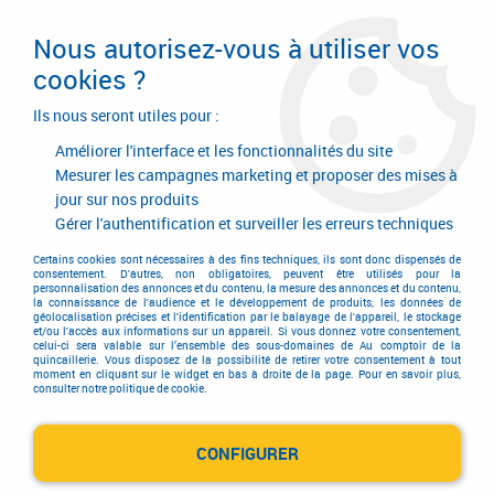
Livraison en 24/48H. Livraison offerte dès
95€ d'achat sur le site* Paiement en 4x
Nous autorisez-vous à utiliser vos
avec Paypal
cookies ?
0
Ils nous seront utiles pour :
Améliorer l'interface et les fonctionnalités du site
Mesurer les campagnes marketing et proposer des mises à
jour sur nos produits
Accueil
>
Outillage à main
>
Outils de peintre
>
Rouleau
>
Camion
>
Camion plastique gradué
Gérer l'authentification et surveiller les erreurs techniques
Certains cookies sont nécessaires à des fins techniques, ils sont donc dispensés de
consentement. D'autres, non obligatoires, peuvent être utilisés pour la
personnalisation des annonces et du contenu, la mesure des annonces et du contenu,
la connaissance de l'audience et le développement de produits, les données de
géolocalisation précises et l'identification par le balayage de l'appareil, le stockage
et/ou l'accès aux informations sur un appareil. Si vous donnez votre consentement,
celui-ci sera valable sur l’ensemble des sous-domaines de Au comptoir de la
quincaillerie. Vous disposez de la possibilité de retirer votre consentement à tout
moment en cliquant sur le widget en bas à droite de la page. Pour en savoir plus,
consulter notre politique de cookie.
CONFIGURER