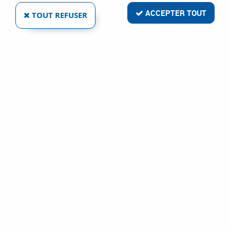
ACCEPTER TOUT
TOUT REFUSER
CAMFO
ACIER HSS - FERS ARRONDIS - LE JEU
Ref :
6558
42,08 €
VOIR LE PRODUIT
1 article sur
1
Livraison rapide