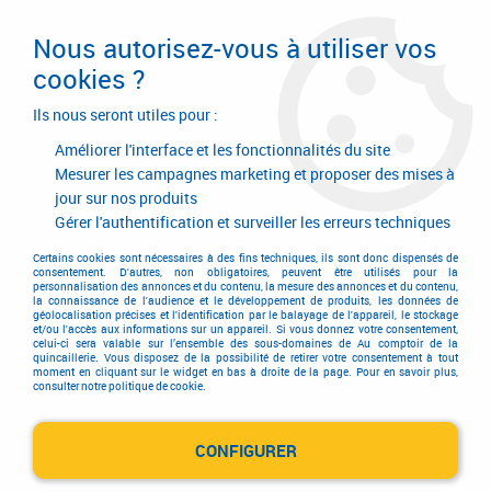
Livraison en 24/48H. Livraison offerte dès
95€ d'achat sur le site* Paiement en 4x
Nous autorisez-vous à utiliser vos
avec Paypal
cookies ?
0
Ils nous seront utiles pour :
Améliorer l'interface et les fonctionnalités du site
Mesurer les campagnes marketing et proposer des mises à
jour sur nos produits
Accueil
>
CAMFO
Gérer l'authentification et surveiller les erreurs techniques
Produits de la marque CAMFO
Certains cookies sont nécessaires à des fins techniques, ils sont donc dispensés de
consentement. D'autres, non obligatoires, peuvent être utilisés pour la
personnalisation des annonces et du contenu, la mesure des annonces et du contenu,
la connaissance de l'audience et le développement de produits, les données de
géolocalisation précises et l'identification par le balayage de l'appareil, le stockage
et/ou l'accès aux informations sur un appareil. Si vous donnez votre consentement,
1 article sur
1
celui-ci sera valable sur l’ensemble des sous-domaines de Au comptoir de la
quincaillerie. Vous disposez de la possibilité de retirer votre consentement à tout
moment en cliquant sur le widget en bas à droite de la page. Pour en savoir plus,
consulter notre politique de cookie.
CONFIGURER