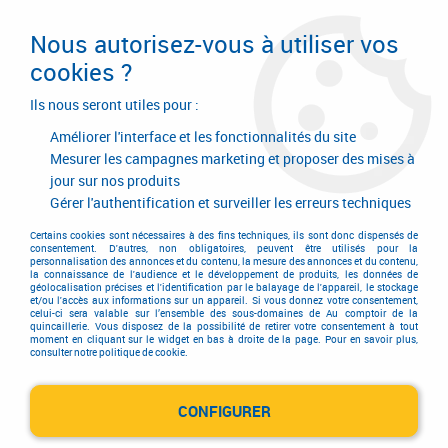
Livraison en 24/48H. Livraison offerte dès
95€ d'achat sur le site* Paiement en 4x
Nous autorisez-vous à utiliser vos
avec Paypal
cookies ?
0
Ils nous seront utiles pour :
Améliorer l'interface et les fonctionnalités du site
Mesurer les campagnes marketing et proposer des mises à
jour sur nos produits
Accueil
>
Consommables
>
Calage et bouchon
>
Calage
>
Cale de vitrage plastique
>
Cale de vitrage plastique - 1000 pièces
Gérer l'authentification et surveiller les erreurs techniques
Certains cookies sont nécessaires à des fins techniques, ils sont donc dispensés de
consentement. D'autres, non obligatoires, peuvent être utilisés pour la
personnalisation des annonces et du contenu, la mesure des annonces et du contenu,
la connaissance de l'audience et le développement de produits, les données de
géolocalisation précises et l'identification par le balayage de l'appareil, le stockage
et/ou l'accès aux informations sur un appareil. Si vous donnez votre consentement,
celui-ci sera valable sur l’ensemble des sous-domaines de Au comptoir de la
quincaillerie. Vous disposez de la possibilité de retirer votre consentement à tout
moment en cliquant sur le widget en bas à droite de la page. Pour en savoir plus,
consulter notre politique de cookie.
CONFIGURER