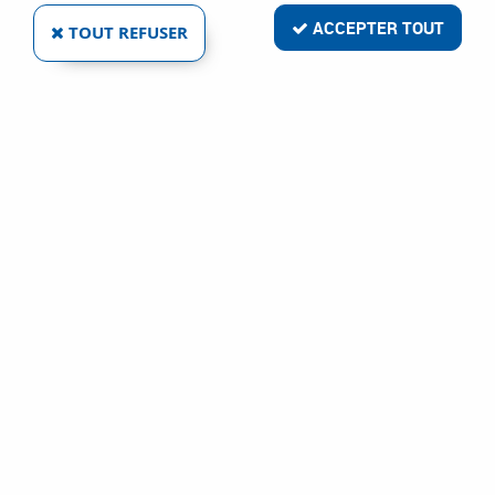
ACCEPTER TOUT
TOUT REFUSER
CALE DE VITRAGE PLASTIQUE - 1000 PIÈCES
Réf. :
2373
57
,
68
€
TTC
À partir de
Calage
Cale de vitrage plastique