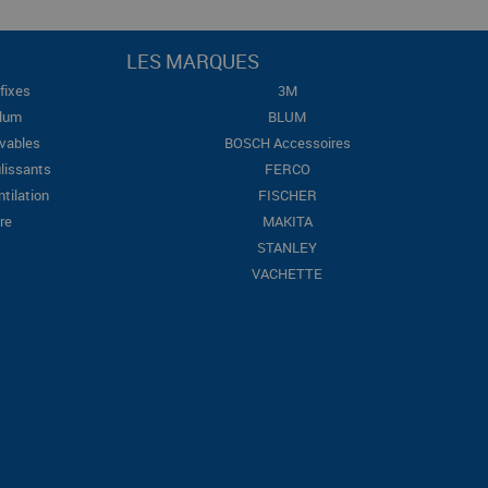
LES MARQUES
fixes
3M
Blum
BLUM
evables
BOSCH Accessoires
lissants
FERCO
ntilation
FISCHER
re
MAKITA
STANLEY
VACHETTE