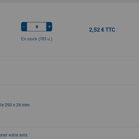
-
+
2,52 € TTC
En stock (783 u.)
ale 290 x 26 mm
nner votre avis.