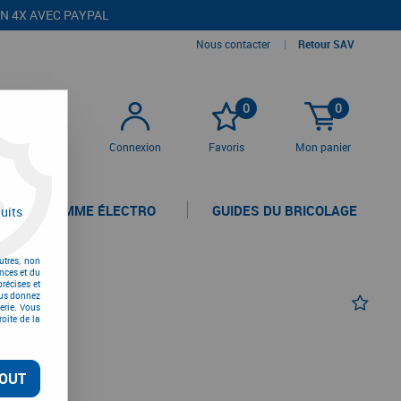
EN 4X AVEC PAYPAL
Nous contacter
|
Retour SAV
0
0
Connexion
Favoris
Mon panier
LA GAMME ÉLECTRO
GUIDES DU BRICOLAGE
uits
utres, non
nces et du
récises et
vous donnez
erie. Vous
oite de la
OUT