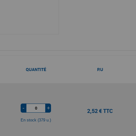
QUANTITÉ
P.U
-
+
2,52 € TTC
En stock (379 u.)