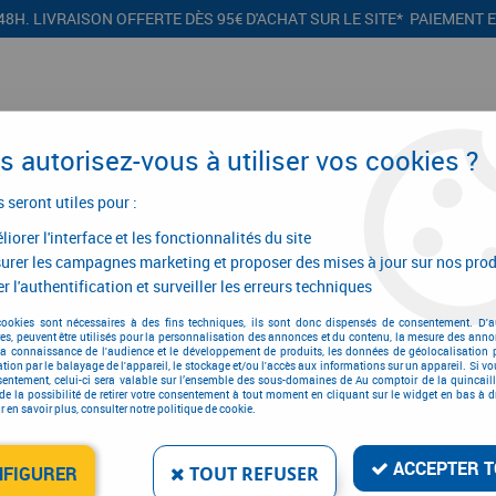
48H. LIVRAISON OFFERTE DÈS 95€ D'ACHAT SUR LE SITE* PAIEMENT 
 autorisez-vous à utiliser vos cookies ?
s seront utiles pour :
iorer l'interface et les fonctionnalités du site
CONFIGURATEURS
PROMOTIONS
urer les campagnes marketing et proposer des mises à jour sur nos prod
r l'authentification et surveiller les erreurs techniques
ale
>
Ventilation
>
Cache-mortaise
>
Cache - mortaise
cookies sont nécessaires à des fins techniques, ils sont donc dispensés de consentement. D'a
res, peuvent être utilisés pour la personnalisation des annonces et du contenu, la mesure des anno
la connaissance de l'audience et le développement de produits, les données de géolocalisation p
cation par le balayage de l'appareil, le stockage et/ou l'accès aux informations sur un appareil. Si 
sentement, celui-ci sera valable sur l’ensemble des sous-domaines de Au comptoir de la quincaill
de la possibilité de retirer votre consentement à tout moment en cliquant sur le widget en bas à dr
 en savoir plus, consulter notre politique de cookie.
CACHE - MORTAISE
Réf. :
14188
ACCEPTER T
NFIGURER
TOUT REFUSER
2
,
52
€
TTC