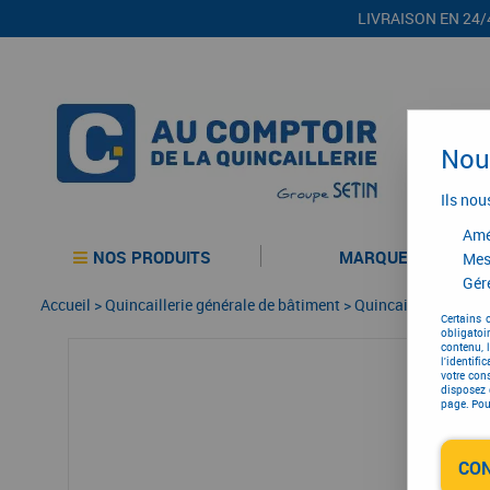
LIVRAISON EN 24/
Nous
Ils nou
Amél
NOS PRODUITS
MARQUES
Mes
Gére
Accueil
>
Quincaillerie générale de bâtiment
>
Quincaillerie génér
Certains 
obligatoi
contenu, 
l'identifi
votre con
disposez 
page. Pour
CO