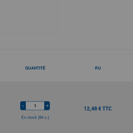
QUANTITÉ
P.U
-
+
12,48 € TTC
En stock (84 u.)