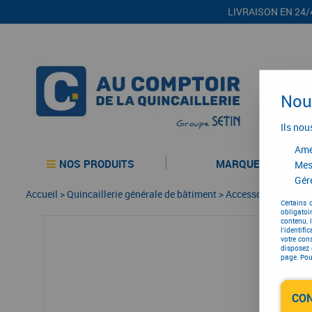
LIVRAISON EN 24/
Nous
Ils nou
Amél
NOS PRODUITS
MARQUES
Mes
Gére
Accueil
>
Quincaillerie générale de bâtiment
>
Accessoires pour la
Certains 
obligatoi
contenu, 
l'identifi
votre con
disposez 
page. Pour
CO