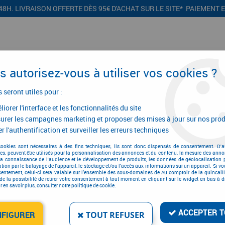
48H. LIVRAISON OFFERTE DÈS 95€ D'ACHAT SUR LE SITE* PAIEMENT 
 autorisez-vous à utiliser vos cookies ?
s seront utiles pour :
iorer l'interface et les fonctionnalités du site
CONFIGURATEURS
PROMOTIONS
urer les campagnes marketing et proposer des mises à jour sur nos prod
r l'authentification et surveiller les erreurs techniques
 porte
>
Butoir de portes
>
Butoir de porte
>
Butoir de porte pour fixation
cookies sont nécessaires à des fins techniques, ils sont donc dispensés de consentement. D'a
res, peuvent être utilisés pour la personnalisation des annonces et du contenu, la mesure des anno
la connaissance de l'audience et le développement de produits, les données de géolocalisation p
cation par le balayage de l'appareil, le stockage et/ou l'accès aux informations sur un appareil. Si 
sentement, celui-ci sera valable sur l’ensemble des sous-domaines de Au comptoir de la quincaill
de la possibilité de retirer votre consentement à tout moment en cliquant sur le widget en bas à dr
 en savoir plus, consulter notre politique de cookie.
BUTOIR DE PORTE POUR 
CAOUTCHOUC
ACCEPTER T
Réf. :
5457
NFIGURER
TOUT REFUSER