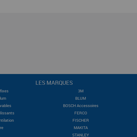
LES MARQUES
fixes
3M
Blum
BLUM
evables
BOSCH Accessoires
lissants
FERCO
ntilation
FISCHER
re
MAKITA
STANLEY