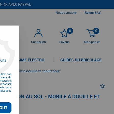
EN 4X AVEC PAYPAL
Nous contacter
|
Retour SAV
0
0
Connexion
Favoris
Mon panier
LA GAMME ÉLECTRO
GUIDES DU BRICOLAGE
uits
 au sol - mobile à douille et caoutchouc
utres, non
nces et du
récises et
vous donnez
erie. Vous
oite de la
FIXATION AU SOL - MOBILE À DOUILLE ET
OUT