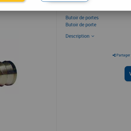
12
,
48
€
TTC
Butoir de portes
Butoir de porte
Description
Partager