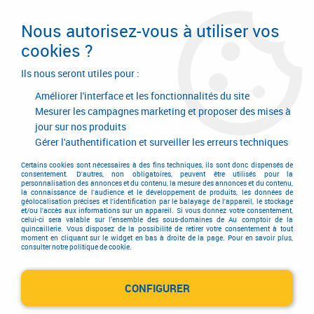
Livraison en 24/48H. Livraison offerte dès
95€ d'achat sur le site* Paiement en 4x
Nous autorisez-vous à utiliser vos
avec Paypal
cookies ?
0
Ils nous seront utiles pour :
Améliorer l'interface et les fonctionnalités du site
Mesurer les campagnes marketing et proposer des mises à
jour sur nos produits
Accueil
>
Equipements d'atelier et de chantier
>
Outillage électrique et électroportatif
>
Tourillonneuse
>
Gérer l'authentification et surveiller les erreurs techniques
Fraiseuse Domino
>
Butée transversale pour fraiseuse Domino - DF 500
Certains cookies sont nécessaires à des fins techniques, ils sont donc dispensés de
consentement. D'autres, non obligatoires, peuvent être utilisés pour la
personnalisation des annonces et du contenu, la mesure des annonces et du contenu,
la connaissance de l'audience et le développement de produits, les données de
géolocalisation précises et l'identification par le balayage de l'appareil, le stockage
et/ou l'accès aux informations sur un appareil. Si vous donnez votre consentement,
celui-ci sera valable sur l’ensemble des sous-domaines de Au comptoir de la
quincaillerie. Vous disposez de la possibilité de retirer votre consentement à tout
moment en cliquant sur le widget en bas à droite de la page. Pour en savoir plus,
consulter notre politique de cookie.
CONFIGURER