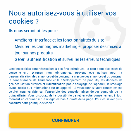
Livraison en 24/48H. Livraison offerte dès
95€ d'achat sur le site* Paiement en 4x
Nous autorisez-vous à utiliser vos
avec Paypal
cookies ?
0
Ils nous seront utiles pour :
Améliorer l'interface et les fonctionnalités du site
Mesurer les campagnes marketing et proposer des mises à
jour sur nos produits
Accueil
>
Quincaillerie générale de bâtiment
>
Accessoires pour la porte
>
Butée
>
Butée autocollante
>
Butée autocollante
Gérer l'authentification et surveiller les erreurs techniques
Certains cookies sont nécessaires à des fins techniques, ils sont donc dispensés de
consentement. D'autres, non obligatoires, peuvent être utilisés pour la
personnalisation des annonces et du contenu, la mesure des annonces et du contenu,
la connaissance de l'audience et le développement de produits, les données de
géolocalisation précises et l'identification par le balayage de l'appareil, le stockage
et/ou l'accès aux informations sur un appareil. Si vous donnez votre consentement,
celui-ci sera valable sur l’ensemble des sous-domaines de Au comptoir de la
quincaillerie. Vous disposez de la possibilité de retirer votre consentement à tout
moment en cliquant sur le widget en bas à droite de la page. Pour en savoir plus,
consulter notre politique de cookie.
CONFIGURER