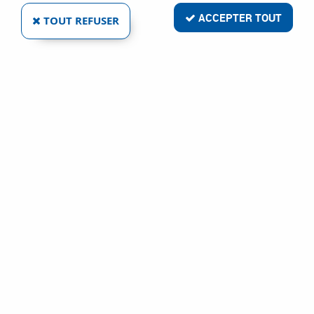
ACCEPTER TOUT
TOUT REFUSER
BUTÉE AUTOCOLLANTE
Réf. :
5469
2
,
69
€
TTC
Butée