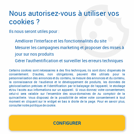
Livraison en 24/48H. Livraison offerte dès
95€ d'achat sur le site* Paiement en 4x
Nous autorisez-vous à utiliser vos
avec Paypal
cookies ?
0
Ils nous seront utiles pour :
Améliorer l'interface et les fonctionnalités du site
Mesurer les campagnes marketing et proposer des mises à
jour sur nos produits
Accueil
>
Equipements d'atelier et de chantier
>
Soudage
>
Torche de soudage Mig
>
Gérer l'authentification et surveiller les erreurs techniques
Torches MB 36 KD Grip - RAB plus 36 KD et pièces d'usure
>
Buse
d'apsiration pour torches MB 36 KD Grip et RAB plus 36 KD
Certains cookies sont nécessaires à des fins techniques, ils sont donc dispensés de
consentement. D'autres, non obligatoires, peuvent être utilisés pour la
personnalisation des annonces et du contenu, la mesure des annonces et du contenu,
la connaissance de l'audience et le développement de produits, les données de
géolocalisation précises et l'identification par le balayage de l'appareil, le stockage
et/ou l'accès aux informations sur un appareil. Si vous donnez votre consentement,
celui-ci sera valable sur l’ensemble des sous-domaines de Au comptoir de la
quincaillerie. Vous disposez de la possibilité de retirer votre consentement à tout
moment en cliquant sur le widget en bas à droite de la page. Pour en savoir plus,
consulter notre politique de cookie.
CONFIGURER