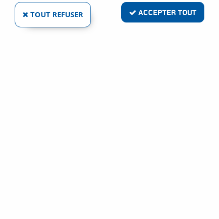
ACCEPTER TOUT
TOUT REFUSER
BUSE D'APSIRATION POUR TORCHES MB 36
KD GRIP ET RAB PLUS 36 KD
Réf. :
10721