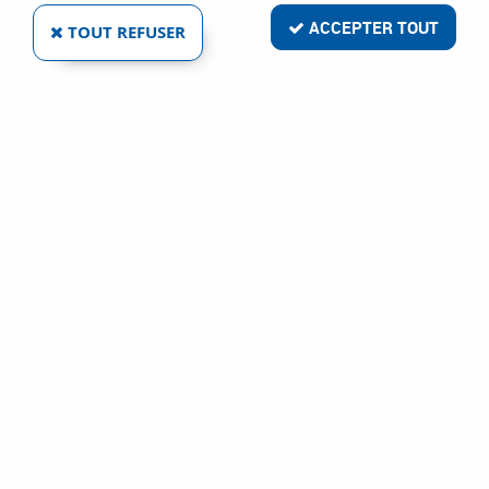
ACCEPTER TOUT
TOUT REFUSER
BROSSE RONDE
Réf. :
2718
3
,
73
€
TTC
À partir de
Pinceau