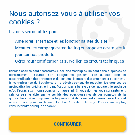
Livraison en 24/48H. Livraison offerte dès
95€ d'achat sur le site* Paiement en 4x
Nous autorisez-vous à utiliser vos
avec Paypal
cookies ?
0
Ils nous seront utiles pour :
Améliorer l'interface et les fonctionnalités du site
Mesurer les campagnes marketing et proposer des mises à
jour sur nos produits
Accueil
>
Outillage à main
>
Outils de peintre
>
Pinceau
>
Brosse à tableau
>
Brosse ronde
Gérer l'authentification et surveiller les erreurs techniques
Certains cookies sont nécessaires à des fins techniques, ils sont donc dispensés de
consentement. D'autres, non obligatoires, peuvent être utilisés pour la
personnalisation des annonces et du contenu, la mesure des annonces et du contenu,
la connaissance de l'audience et le développement de produits, les données de
géolocalisation précises et l'identification par le balayage de l'appareil, le stockage
et/ou l'accès aux informations sur un appareil. Si vous donnez votre consentement,
celui-ci sera valable sur l’ensemble des sous-domaines de Au comptoir de la
quincaillerie. Vous disposez de la possibilité de retirer votre consentement à tout
moment en cliquant sur le widget en bas à droite de la page. Pour en savoir plus,
consulter notre politique de cookie.
CONFIGURER