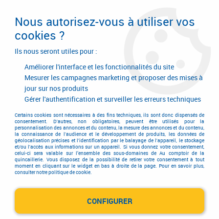
Livraison en 24/48H. Livraison offerte dès
95€ d'achat sur le site* Paiement en 4x
Nous autorisez-vous à utiliser vos
avec Paypal
cookies ?
0
Ils nous seront utiles pour :
Améliorer l'interface et les fonctionnalités du site
Mesurer les campagnes marketing et proposer des mises à
jour sur nos produits
Accueil
>
Hygiène - Sécurité protection
>
Droguerie
>
Droguerie
>
Produits d'entretien
>
Brosse nylon
Gérer l'authentification et surveiller les erreurs techniques
Certains cookies sont nécessaires à des fins techniques, ils sont donc dispensés de
consentement. D'autres, non obligatoires, peuvent être utilisés pour la
personnalisation des annonces et du contenu, la mesure des annonces et du contenu,
la connaissance de l'audience et le développement de produits, les données de
géolocalisation précises et l'identification par le balayage de l'appareil, le stockage
et/ou l'accès aux informations sur un appareil. Si vous donnez votre consentement,
celui-ci sera valable sur l’ensemble des sous-domaines de Au comptoir de la
quincaillerie. Vous disposez de la possibilité de retirer votre consentement à tout
moment en cliquant sur le widget en bas à droite de la page. Pour en savoir plus,
consulter notre politique de cookie.
CONFIGURER