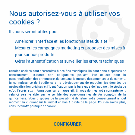
Livraison en 24/48H. Livraison offerte dès
95€ d'achat sur le site* Paiement en 4x
Nous autorisez-vous à utiliser vos
avec Paypal
cookies ?
0
Ils nous seront utiles pour :
Améliorer l'interface et les fonctionnalités du site
Mesurer les campagnes marketing et proposer des mises à
jour sur nos produits
Accueil
>
Outillage à main
>
Outils à main
>
Brosse
>
Brosse manuelle Gerlon
>
Brosse galbée
Gérer l'authentification et surveiller les erreurs techniques
Certains cookies sont nécessaires à des fins techniques, ils sont donc dispensés de
consentement. D'autres, non obligatoires, peuvent être utilisés pour la
personnalisation des annonces et du contenu, la mesure des annonces et du contenu,
la connaissance de l'audience et le développement de produits, les données de
géolocalisation précises et l'identification par le balayage de l'appareil, le stockage
et/ou l'accès aux informations sur un appareil. Si vous donnez votre consentement,
celui-ci sera valable sur l’ensemble des sous-domaines de Au comptoir de la
quincaillerie. Vous disposez de la possibilité de retirer votre consentement à tout
moment en cliquant sur le widget en bas à droite de la page. Pour en savoir plus,
consulter notre politique de cookie.
CONFIGURER