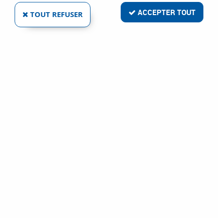
ACCEPTER TOUT
TOUT REFUSER
NBA Brosserie Maillard
BROSSE COUPE SUR TIGE Ø 6 MM FIL D'ACIER
0,35 MM
Réf. :
3547
9
,
48
€
TTC
À partir de
Brosse