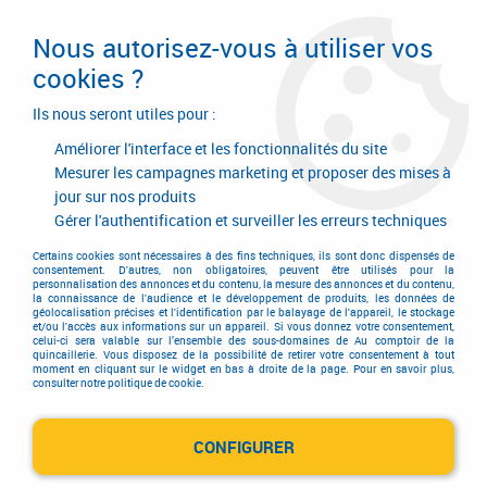
Livraison en 24/48H. Livraison offerte dès
95€ d'achat sur le site* Paiement en 4x
Nous autorisez-vous à utiliser vos
avec Paypal
cookies ?
0
Ils nous seront utiles pour :
Améliorer l'interface et les fonctionnalités du site
Mesurer les campagnes marketing et proposer des mises à
jour sur nos produits
Accueil
>
Outillage à main
>
Brosse
>
Brosse
>
Brosse
>
Brosse coupe sur
tige ø 6 mm fil d'acier 0,35 mm
Gérer l'authentification et surveiller les erreurs techniques
Certains cookies sont nécessaires à des fins techniques, ils sont donc dispensés de
consentement. D'autres, non obligatoires, peuvent être utilisés pour la
personnalisation des annonces et du contenu, la mesure des annonces et du contenu,
la connaissance de l'audience et le développement de produits, les données de
géolocalisation précises et l'identification par le balayage de l'appareil, le stockage
et/ou l'accès aux informations sur un appareil. Si vous donnez votre consentement,
celui-ci sera valable sur l’ensemble des sous-domaines de Au comptoir de la
quincaillerie. Vous disposez de la possibilité de retirer votre consentement à tout
moment en cliquant sur le widget en bas à droite de la page. Pour en savoir plus,
consulter notre politique de cookie.
CONFIGURER