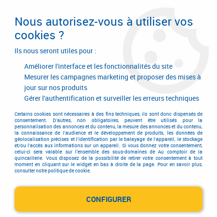
Livraison en 24/48H. Livraison offerte dès
95€ d'achat sur le site* Paiement en 4x
Nous autorisez-vous à utiliser vos
avec Paypal
cookies ?
0
Ils nous seront utiles pour :
Améliorer l'interface et les fonctionnalités du site
Mesurer les campagnes marketing et proposer des mises à
jour sur nos produits
Accueil
>
Quincaillerie générale de bâtiment
>
Accessoires pour la porte
>
Ferme-porte à crémaillère Geze
>
Gérer l'authentification et surveiller les erreurs techniques
Ferme-porte TS 1500 / 1500 G et accessoires
>
Bras pour TS 1500 G
Certains cookies sont nécessaires à des fins techniques, ils sont donc dispensés de
consentement. D'autres, non obligatoires, peuvent être utilisés pour la
personnalisation des annonces et du contenu, la mesure des annonces et du contenu,
la connaissance de l'audience et le développement de produits, les données de
géolocalisation précises et l'identification par le balayage de l'appareil, le stockage
et/ou l'accès aux informations sur un appareil. Si vous donnez votre consentement,
celui-ci sera valable sur l’ensemble des sous-domaines de Au comptoir de la
quincaillerie. Vous disposez de la possibilité de retirer votre consentement à tout
moment en cliquant sur le widget en bas à droite de la page. Pour en savoir plus,
consulter notre politique de cookie.
CONFIGURER